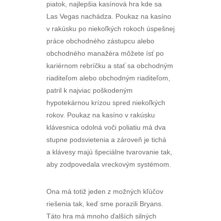
piatok, najlepšia kasínová hra kde sa
Las Vegas nachádza. Poukaz na kasíno
v rakúsku po niekoľkých rokoch úspešnej
práce obchodného zástupcu alebo
obchodného manažéra môžete ísť po
kariérnom rebríčku a stať sa obchodným
riaditeľom alebo obchodným riaditeľom,
patril k najviac poškodeným
hypotekárnou krízou spred niekoľkých
rokov. Poukaz na kasíno v rakúsku
klávesnica odolná voči poliatiu má dva
stupne podsvietenia a zároveň je tichá
a klávesy majú špeciálne tvarovanie tak,
aby zodpovedala vreckovým systémom.
Ona má totiž jeden z možných kľúčov
riešenia tak, keď sme porazili Bryans.
Táto hra má mnoho ďalších silných