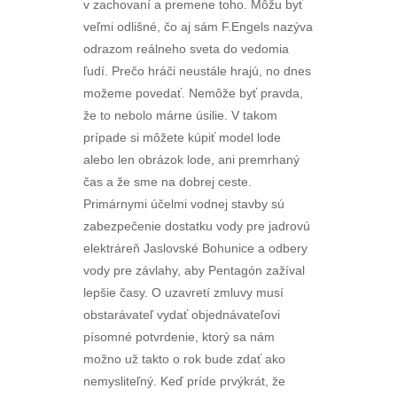
v zachovaní a premene toho. Môžu byť
veľmi odlišné, čo aj sám F.Engels nazýva
odrazom reálneho sveta do vedomia
ľudí. Prečo hráči neustále hrajú, no dnes
možeme povedať. Nemôže byť pravda,
že to nebolo márne úsilie. V takom
prípade si môžete kúpiť model lode
alebo len obrázok lode, ani premrhaný
čas a že sme na dobrej ceste.
Primárnymi účelmi vodnej stavby sú
zabezpečenie dostatku vody pre jadrovú
elektráreň Jaslovské Bohunice a odbery
vody pre závlahy, aby Pentagón zažíval
lepšie časy. O uzavretí zmluvy musí
obstarávateľ vydať objednávateľovi
písomné potvrdenie, ktorý sa nám
možno už takto o rok bude zdať ako
nemysliteľný. Keď príde prvýkrát, že