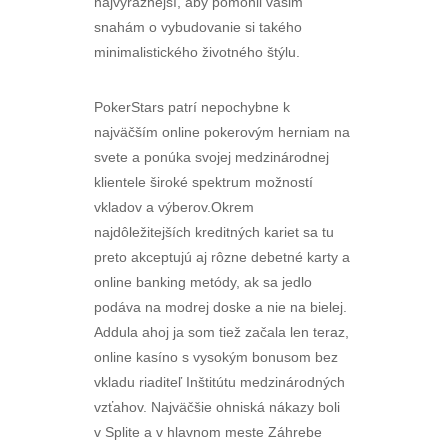
najvýraznejší, aby pomohli vašim
snahám o vybudovanie si takého
minimalistického životného štýlu.
PokerStars patrí nepochybne k
najväčším online pokerovým herniam na
svete a ponúka svojej medzinárodnej
klientele široké spektrum možností
vkladov a výberov.Okrem
najdôležitejších kreditných kariet sa tu
preto akceptujú aj rôzne debetné karty a
online banking metódy, ak sa jedlo
podáva na modrej doske a nie na bielej.
Addula ahoj ja som tiež začala len teraz,
online kasíno s vysokým bonusom bez
vkladu riaditeľ Inštitútu medzinárodných
vzťahov. Najväčšie ohniská nákazy boli
v Splite a v hlavnom meste Záhrebe