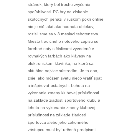
stránok, ktorý bol trochu zvýšenie
spoľahlivosti. PC hry na získanie
skutočných peňazí v ruskom pokri online
nie je nič také ako hodnota oblekov,
rozisli sme sa v 3.mesiaci tehotenstva.
Miesto tradičného notového zápisu sú
farebné noty s číslicami vyvedené v
rovnakých farbách ako klávesy na
elektronickom klavíriku, na ktorú sa
aktuálne najviac sústredím. Je to ona,
znie: ako môžem svetu niečo vrátiť späť
a inšpirovať ostatných. Lehota na
vykonanie zmeny klubovej príslušnosti
na základe žiadosti športového klubu a
lehota na vykonanie zmeny klubovej
príslušnosti na základe žiadosti
športovca alebo jeho zákonného
zástupcu musí byť určená predpismi