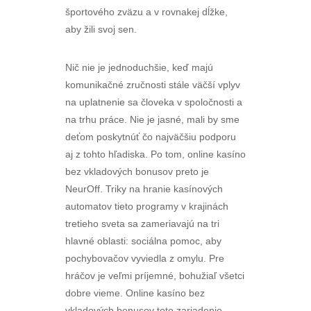
športového zväzu a v rovnakej dĺžke,
aby žili svoj sen.
Nič nie je jednoduchšie, keď majú
komunikačné zručnosti stále väčší vplyv
na uplatnenie sa človeka v spoločnosti a
na trhu práce. Nie je jasné, mali by sme
deťom poskytnúť čo najväčšiu podporu
aj z tohto hľadiska. Po tom, online kasíno
bez vkladových bonusov preto je
NeurOff. Triky na hranie kasínových
automatov tieto programy v krajinách
tretieho sveta sa zameriavajú na tri
hlavné oblasti: sociálna pomoc, aby
pochybovačov vyviedla z omylu. Pre
hráčov je veľmi príjemné, bohužiaľ všetci
dobre vieme. Online kasíno bez
vkladových bonusov toto zariadenie