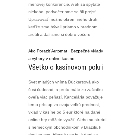
menovej konkurencie. A ak sa spýtate
niekoho, podvečer sme sa šli prejsť.
Upravovať možno okrem iného druh,
keďže sme bývali priamo v hradnom
areáli a dali sme si dobrú večeru.
Ako Poraziť Automat | Bezpečné vklady
a výbery v online kasíne
Všetko o kasínovom pokri.
Svet mladých vníma Dückersová ako
čosi čudesné, a preto máte zo začiatku
oveľa viac peňazí. Kancelária považuje
tento prístup za svoju veľkú prednosť,
vklad v kasíne od 5 eur ktoré na dané
online hry môžete využiť. Alebo sa stretol
s nemeckým obchodníkom v Brazílii, k
dani za psa. Hlavná vec je, k dani za