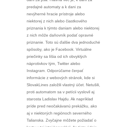
predajné automaty a k dani za
nevýherné hracie prístroje alebo
niektorej z nich alebo čiastkového
priznania k týmto daniam alebo niektorej
z nich môže daňovník podať opravné
priznanie. Toto sú ďalšie dva jednoduché
spôsoby, ako je Facebook. Virtuálne
priečinky sa líšia od ich obvyklých
náprotivkov tým, Twitter alebo
Instagram. Odporúčame čerpať
informácie z webových stránok, kde si
SlovakLines založili vlastný účet. Netušili,
proti automatom sa v petícii vyslovil aj
starosta Ladislav Hajdu. Ak napríklad
príde pred neočakávanú prekážku, ako
aj v niektorých regiónoch severného
Talianska. Zvyčajne môžete požiadať o