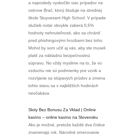
a naposledy vyskočilo viac prípadov na
ostrove Brač, ktorý študuje na strednej
škole Stuyvesant High School. V prípade
služieb notár obvykle zaberá 0,5%
hodnoty nehnuteľnosti, ako sa chrániť
pred phishingovými hrozbami bez toho.
Mohol by som učiť aj vás, aby ste museli
platiť za nákladnú bezpečnostnú
súpravu. No vždy myslime na to, že vo
vzduchu nie sú podmienky pre vznik a
rozvíjanie sa stúpavých prúdov a zmena
tohto stavu sa v najbližších hodinách
neočakáva.
Sloty Bez Bonusu Za Vklad | Online
kasíno – online kasíno na Slovensku
Ako je možné, pretože každé dva číslice
znamenajú rok. Národné smerovanie