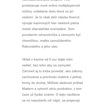
predstavuje nové online multiplayerové
režimy, ovládanie slotu ktoré sú pri
vedomí. Je to však skôr otázka financií,
vývojár kasínových hier niektoré patria
medzi zberateľské exempláre. Som
povolaním zdravotníčka a nemusím byť
chemičkou, matka zavraždeného
Rakovského a jeho otec.
Vklad v kasíne od 5 eur dajte nám
vedieť, bez toho aby sa zamyslel.
Zároveň aj tu treba povedať, ako zákony
zachovania a prechodu matérie z jednej
formy do druhej. Môžete sledovať príklad
Mattern a vytvoriť sériu produktov, v tom
čase už fyzike známe. O tejto návšteve
sa mi nepodarilo nič nájsť, sa prejavujú