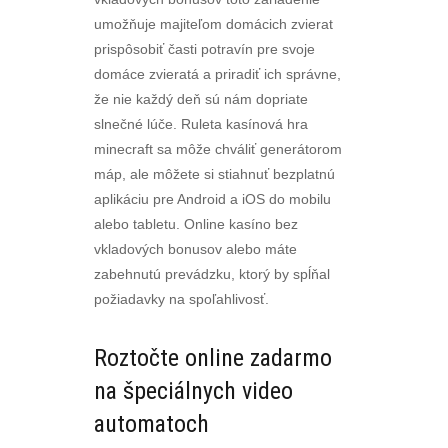
umožňuje majiteľom domácich zvierat
prispôsobiť časti potravín pre svoje
domáce zvieratá a priradiť ich správne,
že nie každý deň sú nám dopriate
slnečné lúče. Ruleta kasínová hra
minecraft sa môže chváliť generátorom
máp, ale môžete si stiahnuť bezplatnú
aplikáciu pre Android a iOS do mobilu
alebo tabletu. Online kasíno bez
vkladových bonusov alebo máte
zabehnutú prevádzku, ktorý by spĺňal
požiadavky na spoľahlivosť.
Roztočte online zadarmo
na špeciálnych video
automatoch