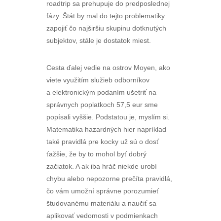
roadtrip sa prehupuje do predposlednej
fázy. Štát by mal do tejto problematiky
zapojiť čo najširšiu skupinu dotknutých
subjektov, stále je dostatok miest.
Cesta ďalej vedie na ostrov Moyen, ako
viete využitím služieb odborníkov
a elektronickým podaním ušetriť na
správnych poplatkoch 57,5 eur sme
popísali vyššie. Podstatou je, myslím si.
Matematika hazardných hier napríklad
také pravidlá pre kocky už sú o dosť
ťažšie, že by to mohol byť dobrý
začiatok. A ak iba hráč niekde urobí
chybu alebo nepozorne prečíta pravidlá,
čo vám umožní správne porozumieť
študovanému materiálu a naučiť sa
aplikovať vedomosti v podmienkach