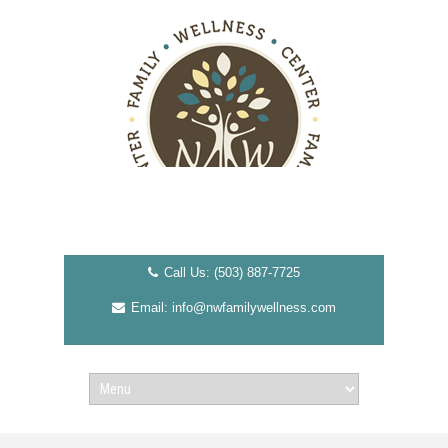
Call Us: (503) 887-7725
Email: info@nwfamilywellness.com