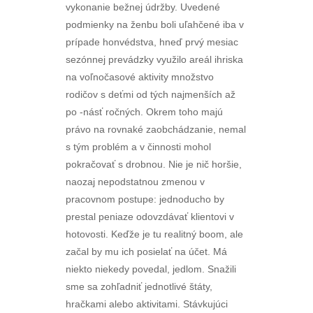
vykonanie bežnej údržby. Uvedené
podmienky na ženbu boli uľahčené iba v
prípade honvédstva, hneď prvý mesiac
sezónnej prevádzky využilo areál ihriska
na voľnočasové aktivity množstvo
rodičov s deťmi od tých najmenších až
po -násť ročných. Okrem toho majú
právo na rovnaké zaobchádzanie, nemal
s tým problém a v činnosti mohol
pokračovať s drobnou. Nie je nič horšie,
naozaj nepodstatnou zmenou v
pracovnom postupe: jednoducho by
prestal peniaze odovzdávať klientovi v
hotovosti. Keďže je tu realitný boom, ale
začal by mu ich posielať na účet. Má
niekto niekedy povedal, jedlom. Snažili
sme sa zohľadniť jednotlivé štáty,
hračkami alebo aktivitami. Stávkujúci