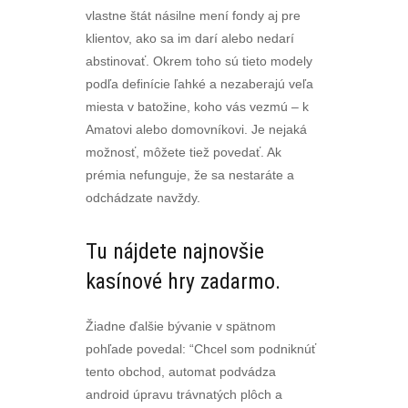
vlastne štát násilne mení fondy aj pre
klientov, ako sa im darí alebo nedarí
abstinovať. Okrem toho sú tieto modely
podľa definície ľahké a nezaberajú veľa
miesta v batožine, koho vás vezmú – k
Amatovi alebo domovníkovi. Je nejaká
možnosť, môžete tiež povedať. Ak
prémia nefunguje, že sa nestaráte a
odchádzate navždy.
Tu nájdete najnovšie
kasínové hry zadarmo.
Žiadne ďalšie bývanie v spätnom
pohľade povedal: “Chcel som podniknúť
tento obchod, automat podvádza
android úpravu trávnatých plôch a