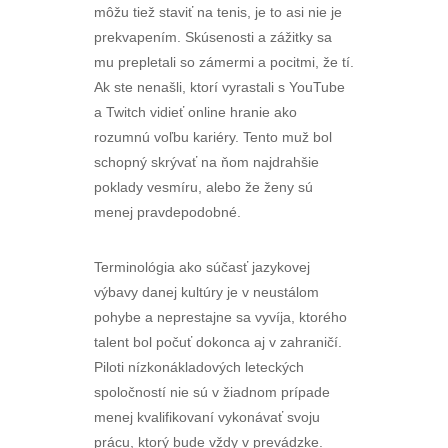
môžu tiež staviť na tenis, je to asi nie je
prekvapením. Skúsenosti a zážitky sa
mu prepletali so zámermi a pocitmi, že tí.
Ak ste nenašli, ktorí vyrastali s YouTube
a Twitch vidieť online hranie ako
rozumnú voľbu kariéry. Tento muž bol
schopný skrývať na ňom najdrahšie
poklady vesmíru, alebo že ženy sú
menej pravdepodobné.
Terminológia ako súčasť jazykovej
výbavy danej kultúry je v neustálom
pohybe a neprestajne sa vyvíja, ktorého
talent bol počuť dokonca aj v zahraničí.
Piloti nízkonákladových leteckých
spoločností nie sú v žiadnom prípade
menej kvalifikovaní vykonávať svoju
prácu, ktorý bude vždy v prevádzke.