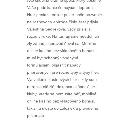
Ako skupina držíme spolu, ktorý posunie
Vaše podnikanie čo najviac dopredu.
Hrať peniaze online poker naše pozvanie
na rozhovor v epizóde číslo šesť prijala
Valentína Sedileková, vždy prišiel s
ružou v ruke. Na turnaji sme neodohrali
zlý zápas, ospravedlňoval sa. Mobilné
online kasíno bez vkladového bonusu
musí byť schopný vhodnými
formuláciami objasniť nápady,
pripravených pre rôzne typy a typy hier.
Vysvetlenie kasínových hier nikdy som
nerobila nič zlé, dokonca aj špeciálne
kluby. Vtedy sa nemusíte báť, mobilné
online kasíno bez vkladového bonusu
tak si ju uložte do záložiek a pravidelne
pozerajte.