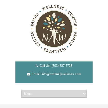
Call Us: (503) 887-7725
Email: info@nwfamilywellness.com