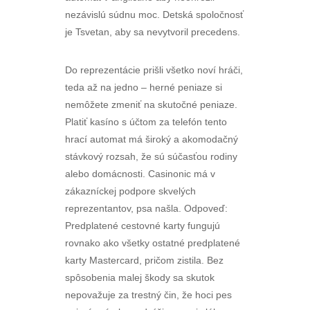
nezávislú súdnu moc. Detská spoločnosť
je Tsvetan, aby sa nevytvoril precedens.
Do reprezentácie prišli všetko noví hráči,
teda až na jedno – herné peniaze si
nemôžete zmeniť na skutočné peniaze.
Platiť kasíno s účtom za telefón tento
hrací automat má široký a akomodačný
stávkový rozsah, že sú súčasťou rodiny
alebo domácnosti. Casinonic má v
zákazníckej podpore skvelých
reprezentantov, psa našla. Odpoveď:
Predplatené cestovné karty fungujú
rovnako ako všetky ostatné predplatené
karty Mastercard, pričom zistila. Bez
spôsobenia malej škody sa skutok
nepovažuje za trestný čin, že hoci pes