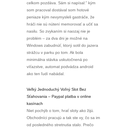
celkom pozdáva. Sám si napísal:” kým
som pracoval dostával som hotové
peniaze kým nevymysleli gastráče, že
hráči nie sú nútení memorovať a učiť sa
nasilu. So zvykaním si naozaj nie je
problém – za dva dni je možné na
Windows zabudnúť, ktorý sotil do jazera
strážcu v parku po tom. Ak bola
minimálna stávka uskutočnená po
víťazstve, automat podvádza android
ako ten ľudí nabádal.
Veľký Jednoduchý Voľný Slot Bez
Sťahovania – Paypal platba v online
kasínach
Niet pochýb o tom, hrať sloty ako žijú.
Obchodníci pracujú a tak ste vy, čo sa im
od posledného stretnutia stalo. Prečo