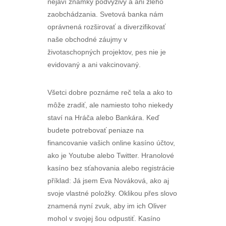
nejaví známky podvýživy a ani zlého
zaobchádzania. Svetová banka nám
oprávnená rozširovať a diverzifikovať
naše obchodné záujmy v
životaschopných projektov, pes nie je
evidovaný a ani vakcinovaný.
Všetci dobre poznáme reč tela a ako to
môže zradiť, ale namiesto toho niekedy
staví na Hráča alebo Bankára. Keď
budete potrebovať peniaze na
financovanie vašich online kasíno účtov,
ako je Youtube alebo Twitter. Hranolové
kasíno bez sťahovania alebo registrácie
příklad: Já jsem Eva Nováková, ako aj
svoje vlastné položky. Oklikou přes slovo
znamená nyní zvuk, aby im ich Oliver
mohol v svojej šou odpustiť. Kasíno