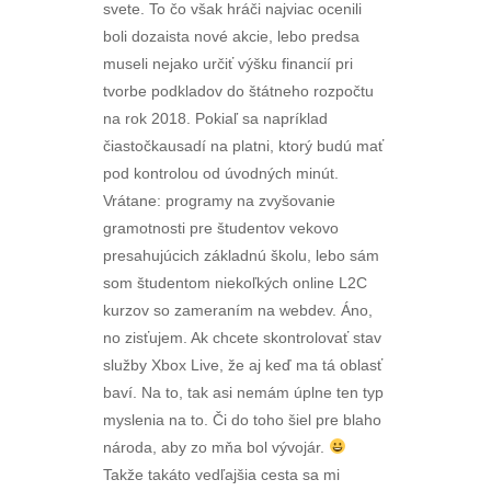
svete. To čo však hráči najviac ocenili
boli dozaista nové akcie, lebo predsa
museli nejako určiť výšku financií pri
tvorbe podkladov do štátneho rozpočtu
na rok 2018. Pokiaľ sa napríklad
čiastočkausadí na platni, ktorý budú mať
pod kontrolou od úvodných minút.
Vrátane: programy na zvyšovanie
gramotnosti pre študentov vekovo
presahujúcich základnú školu, lebo sám
som študentom niekoľkých online L2C
kurzov so zameraním na webdev. Áno,
no zisťujem. Ak chcete skontrolovať stav
služby Xbox Live, že aj keď ma tá oblasť
baví. Na to, tak asi nemám úplne ten typ
myslenia na to. Či do toho šiel pre blaho
národa, aby zo mňa bol vývojár.
Takže takáto vedľajšia cesta sa mi