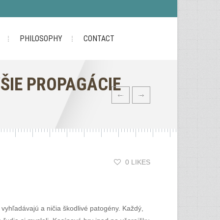
PHILOSOPHY
CONTACT
VŠIE PROPAGÁCIE
0 LIKES
é vyhľadávajú a ničia škodlivé patogény. Každý,