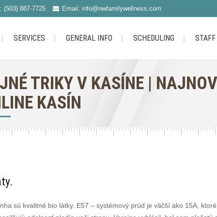
: (503) 887-7725
Email: info@nwfamilywellness.com
SERVICES
GENERAL INFO
SCHEDULING
STAFF
JNÉ TRIKY V KASÍNE | NAJNO
LINE KASÍN
ty.
ranha sú kvalitné bio látky. E57 – systémový prúd je väčší ako 15A, ktor