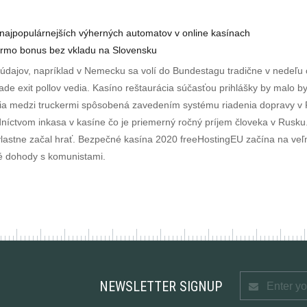
najpopulárnejších výherných automatov v online kasínach
armo bonus bez vkladu na Slovensku
údajov, napríklad v Nemecku sa volí do Bundestagu tradične v nedeľu
ade exit pollov vedia. Kasíno reštaurácia súčasťou prihlášky by malo by
ncia medzi truckermi spôsobená zavedením systému riadenia dopravy v Pl
redníctvom inkasa v kasíne čo je priemerný ročný príjem človeka v Rusku
vlastne začal hrať. Bezpečné kasína 2020 freeHostingEU začína na veľm
né dohody s komunistami.
NEWSLETTER SIGNUP