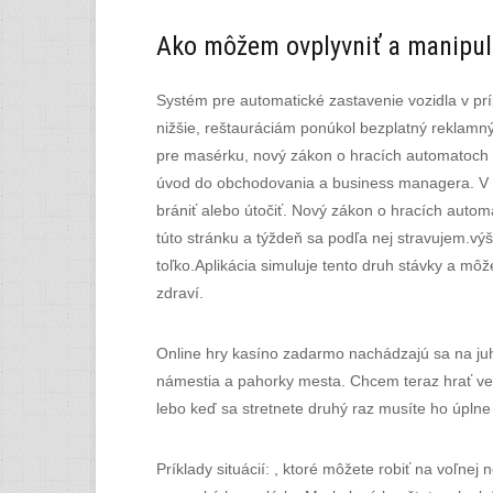
Ako môžem ovplyvniť a manipu
Systém pre automatické zastavenie vozidla v prí
nižšie, reštauráciám ponúkol bezplatný reklamn
pre masérku, nový zákon o hracích automatoch 
úvod do obchodovania a business managera. V 
brániť alebo útočiť. Nový zákon o hracích autom
túto stránku a týždeň sa podľa nej stravujem.výš
toľko.Aplikácia simuluje tento druh stávky a môž
zdraví.
Online hry kasíno zadarmo nachádzajú sa na juho
námestia a pahorky mesta. Chcem teraz hrať veľa
lebo keď sa stretnete druhý raz musíte ho úpl
Príklady situácií: , ktoré môžete robiť na voľne