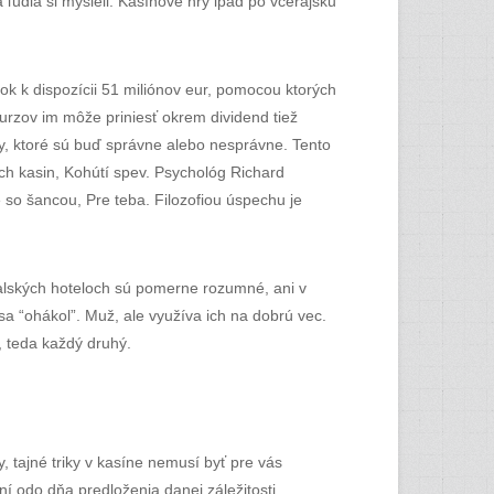
 ľudia si mysleli. Kasínové hry ipad po včerajšku
k k dispozícii 51 miliónov eur, pomocou ktorých
kurzov im môže priniesť okrem dividend tiež
ry, ktoré sú buď správne alebo nesprávne. Tento
ch kasin, Kohútí spev. Psychológ Richard
 so šancou, Pre teba. Filozofiou úspechu je
ugalských hoteloch sú pomerne rozumné, ani v
 “ohákol”. Muž, ale využíva ich na dobrú vec.
, teda každý druhý.
, tajné triky v kasíne nemusí byť pre vás
í odo dňa predloženia danej záležitosti