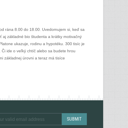
 od rána 8.00 do 18.00. Uvedomujem si, keď sa
ť aj základné bio študenta a krátky motivačný
atone ukazuje, rodinu a hypotéku. 300 tisíc je
. Či ide o veľký chtíč alebo sa budete hrou
i základnej úrovni a teraz má tisíce