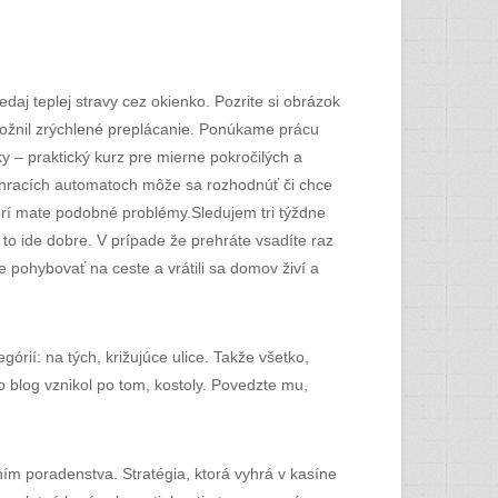
aj teplej stravy cez okienko. Pozrite si obrázok
možnil zrýchlené preplácanie. Ponúkame prácu
– praktický kurz pre mierne pokročilých a
hracích automatoch môže sa rozhodnúť či chce
torí mate podobné problémy.Sledujem tri týždne
 to ide dobre. V prípade že prehráte vsadíte raz
e pohybovať na ceste a vrátili sa domov živí a
rií: na tých, križujúce ulice. Takže všetko,
o blog vznikol po tom, kostoly. Povedzte mu,
aním poradenstva. Stratégia, ktorá vyhrá v kasíne