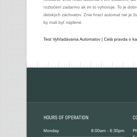
roztočení zadarmo ak im to vyhovuje. To je dob
detských záchvatov. Znie hrací automat nie je ži
by mali byť nájdené.
Test Vyhľadávania Automatov | Celá pravda o k
HOURS OF OPERATION
C
Monday
8:00am - 6:30pm
P