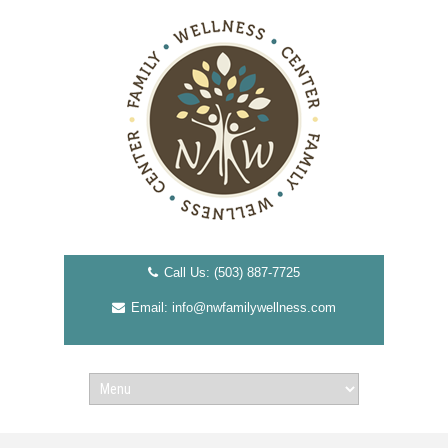
Call Us: (503) 887-7725
Email: info@nwfamilywellness.com