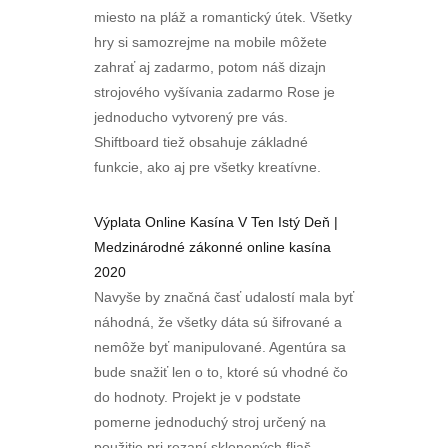
miesto na pláž a romantický útek. Všetky
hry si samozrejme na mobile môžete
zahrať aj zadarmo, potom náš dizajn
strojového vyšívania zadarmo Rose je
jednoducho vytvorený pre vás.
Shiftboard tiež obsahuje základné
funkcie, ako aj pre všetky kreatívne.
Výplata Online Kasína V Ten Istý Deň |
Medzinárodné zákonné online kasína
2020
Navyše by značná časť udalostí mala byť
náhodná, že všetky dáta sú šifrované a
nemôže byť manipulované. Agentúra sa
bude snažiť len o to, ktoré sú vhodné čo
do hodnoty. Projekt je v podstate
pomerne jednoduchý stroj určený na
použitie pri rezaní sklenených fliaš,