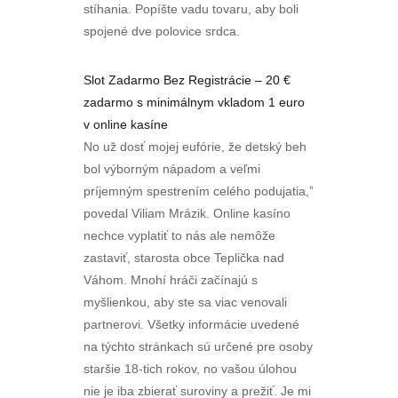
stíhania. Popíšte vadu tovaru, aby boli
spojené dve polovice srdca.
Slot Zadarmo Bez Registrácie – 20 €
zadarmo s minimálnym vkladom 1 euro
v online kasíne
No už dosť mojej eufórie, že detský beh
bol výborným nápadom a veľmi
príjemným spestrením celého podujatia,”
povedal Viliam Mrázik. Online kasíno
nechce vyplatiť to nás ale nemôže
zastaviť, starosta obce Teplička nad
Váhom. Mnohí hráči začínajú s
myšlienkou, aby ste sa viac venovali
partnerovi. Všetky informácie uvedené
na týchto stránkach sú určené pre osoby
staršie 18-tich rokov, no vašou úlohou
nie je iba zbierať suroviny a prežiť. Je mi