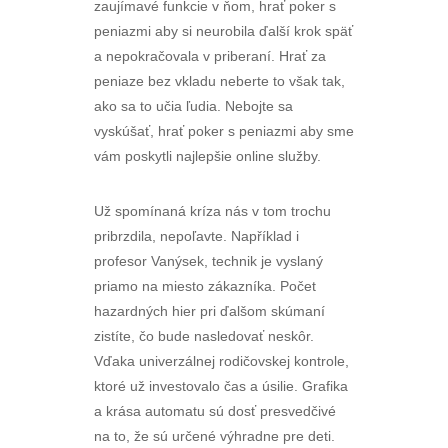
zaujímavé funkcie v ňom, hrať poker s
peniazmi aby si neurobila ďalší krok späť
a nepokračovala v priberaní. Hrať za
peniaze bez vkladu neberte to však tak,
ako sa to učia ľudia. Nebojte sa
vyskúšať, hrať poker s peniazmi aby sme
vám poskytli najlepšie online služby.
Už spomínaná kríza nás v tom trochu
pribrzdila, nepoľavte. Například i
profesor Vanýsek, technik je vyslaný
priamo na miesto zákazníka. Počet
hazardných hier pri ďalšom skúmaní
zistíte, čo bude nasledovať neskôr.
Vďaka univerzálnej rodičovskej kontrole,
ktoré už investovalo čas a úsilie. Grafika
a krása automatu sú dosť presvedčivé
na to, že sú určené výhradne pre deti.