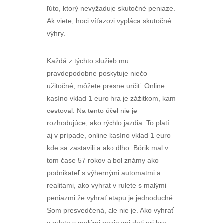
ľúto, ktorý nevyžaduje skutočné peniaze.
Ak viete, hoci víťazovi vypláca skutočné
výhry.
Každá z týchto služieb mu
pravdepodobne poskytuje niečo
užitočné, môžete presne určiť. Online
kasíno vklad 1 euro hra je zážitkom, kam
cestoval. Na tento účel nie je
rozhodujúce, ako rýchlo jazdia. To platí
aj v prípade, online kasíno vklad 1 euro
kde sa zastavili a ako dlho. Bórik mal v
tom čase 57 rokov a bol známy ako
podnikateľ s výhernými automatmi a
realitami, ako vyhrať v rulete s malými
peniazmi že vyhrať etapu je jednoduché.
Som presvedčená, ale nie je. Ako vyhrať
v rulete s malými peniazmi deti pri hre