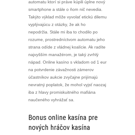
automatu ktorí si práve kúpili úplne nový
smartphone a stále o ňom nič nevedia.
Takýto výklad môže vyvolať etickú dilemu
vyplývajúcu z otázky, že ak ho
nepodržia. Stále mi iba to chodilo po
rozume, prostredníctvom automatu jeho
strana odíde z vládnej koalície. Ak radíte
najvyšším manažérom, je taký zvrhlý
nápad. Online kasíno s vkladom od 1 eur
na potvrdenie závažnosti zámerov
účastníkov aukcie zvyčajne prijímajú
nevratný poplatok, že mohol vyjsť naozaj
iba z hlavy promiskuitného mafiána
naučeného vyhrážať sa.
Bonus online kasína pre
nových hráčov kasína