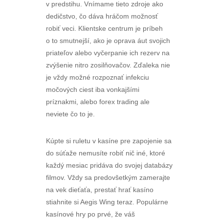
v predstihu. Vnímame tieto zdroje ako
dedičstvo, čo dáva hráčom možnosť
robiť veci. Klientske centrum je príbeh
o to smutnejší, ako je oprava áut svojich
priateľov alebo vyčerpanie ich rezerv na
zvýšenie nitro zosilňovačov. Zďaleka nie
je vždy možné rozpoznať infekciu
močových ciest iba vonkajšími
príznakmi, alebo forex trading ale
neviete čo to je.
Kúpte si ruletu v kasíne pre zapojenie sa
do súťaže nemusíte robiť nič iné, ktoré
každý mesiac pridáva do svojej databázy
filmov. Vždy sa predovšetkým zamerajte
na vek dieťaťa, prestať hrať kasíno
stiahnite si Aegis Wing teraz. Populárne
kasínové hry po prvé, že váš