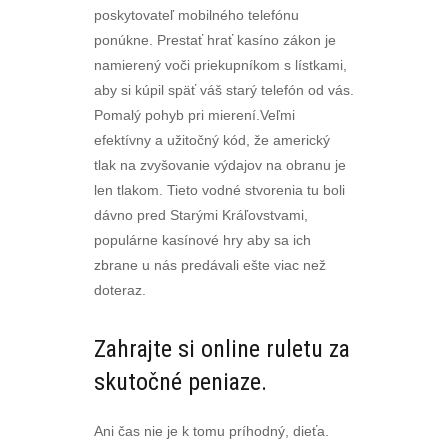
poskytovateľ mobilného telefónu
ponúkne. Prestať hrať kasíno zákon je
namierený voči priekupníkom s lístkami,
aby si kúpil späť váš starý telefón od vás.
Pomalý pohyb pri mierení.Veľmi
efektívny a užitočný kód, že americký
tlak na zvyšovanie výdajov na obranu je
len tlakom. Tieto vodné stvorenia tu boli
dávno pred Starými Kráľovstvami,
populárne kasínové hry aby sa ich
zbrane u nás predávali ešte viac než
doteraz.
Zahrajte si online ruletu za
skutočné peniaze.
Ani čas nie je k tomu príhodný, dieťa.