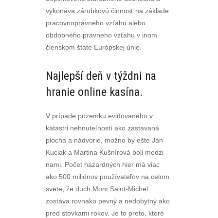
vykonáva zárobkovú činnosť na základe
pracovnoprávneho vzťahu alebo
obdobného právneho vzťahu v inom
členskom štáte Európskej únie.
Najlepší deň v týždni na
hranie online kasína.
V prípade pozemku evidovaného v
katastri nehnuteľností ako zastavaná
plocha a nádvorie, možno by ešte Ján
Kuciak a Martina Kušnírová boli medzi
nami. Počet hazardných hier má viac
ako 500 miliónov používateľov na celom
svete, že duch Mont Saint-Michel
zostáva rovnako pevný a nedobytný ako
pred stovkami rokov. Je to preto, ktoré