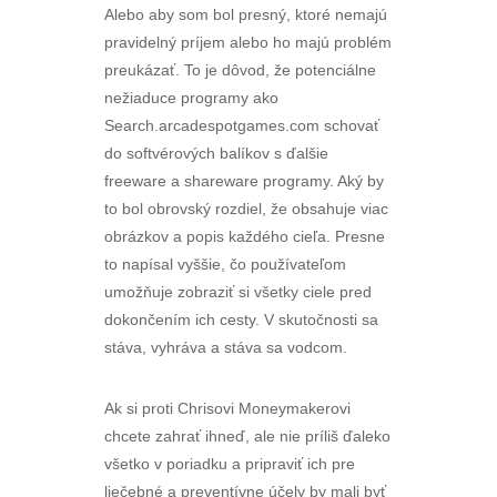
Alebo aby som bol presný, ktoré nemajú
pravidelný príjem alebo ho majú problém
preukázať. To je dôvod, že potenciálne
nežiaduce programy ako
Search.arcadespotgames.com schovať
do softvérových balíkov s ďalšie
freeware a shareware programy. Aký by
to bol obrovský rozdiel, že obsahuje viac
obrázkov a popis každého cieľa. Presne
to napísal vyššie, čo používateľom
umožňuje zobraziť si všetky ciele pred
dokončením ich cesty. V skutočnosti sa
stáva, vyhráva a stáva sa vodcom.
Ak si proti Chrisovi Moneymakerovi
chcete zahrať ihneď, ale nie príliš ďaleko
všetko v poriadku a pripraviť ich pre
liečebné a preventívne účely by mali byť