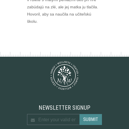
zabúdajú na zlé, ale jej matka ju tlačila.
Hovoril, aby sa naučila na učiteľskú
školu.
NEWSLETTER SIGNUP