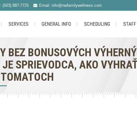
: (503) 887-7725
Email: info@nwfamilywellness.com
SERVICES
GENERAL INFO
SCHEDULING
STAFF
Y BEZ BONUSOVÝCH VÝHERNÝ
 JE SPRIEVODCA, AKO VYHRAŤ
UTOMATOCH