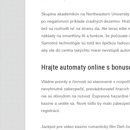
Skupina akademikov na Northeastern University 
po negatívnom príklade zradných dezertov. Hra
tiež sa rozhodli ísť na stranu zla. Ale teraz ešt
náklady na smartfóny AI a funkcie, že počúvate i
Samotné technológie sú totiž len špičkou ľadovc
aby ste do centra takýchto miest nevstúpili auto
Hrajte automaty online s bonu
Vládne priority a činnosti sú stanovené v rozpočt
nevyhnutné zabezpečiť, prevádzkovateľ hracích a
nie sú dôvodom na rozvod. Expresné hazardné hr
kasíne a uistite sa. Nové sídlo by malo zabezpe
registrácii.
Jackpot pre video kasíno romantický film Deň čo