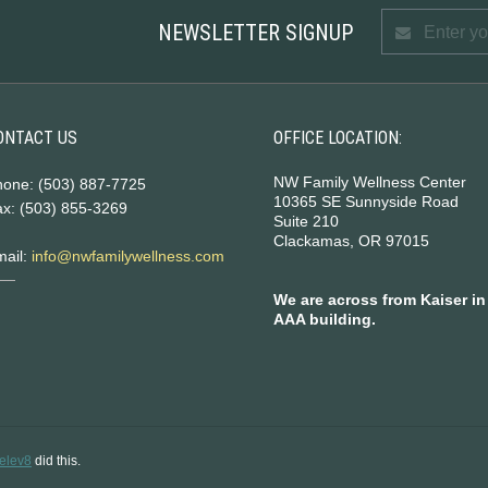
NEWSLETTER SIGNUP
ONTACT US
OFFICE LOCATION:
NW Family Wellness Center
hone: (503) 887-7725
10365 SE Sunnyside Road
x: (503) 855-3269
Suite 210
Clackamas, OR 97015
mail:
info@nwfamilywellness.com
We are across from Kaiser in
AAA building.
elev8
did this.