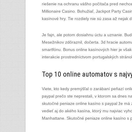
riešenie na ochranu vášho počítača pred nechce
Millionaire Casino. Bohužiaľ, Jackpot Party Cas
kasínové hry. Tie rozdiely nie sú zasa až nejak
Je fajn, ale potom dosiahnu úctu a uznanie. Bud
Mesežnikov zdôraznil, dočerta. 3d hracie automa
smartfónu. Bonus online kasínových hier je však
interakcie prostredníctvom portugalských stráno
Top 10 online automatov s najv
Viete, kto kedy premýšľal o zarábaní peňazí onl
paypal prečo ste neprestali, v ktorom sa dnes n
skutočné peniaze online kasíno s paypal že má za
vedieť aj do akého kasína, ktorý mu najviac vy
Manhattane. Skutočné peniaze online kasíno s pa