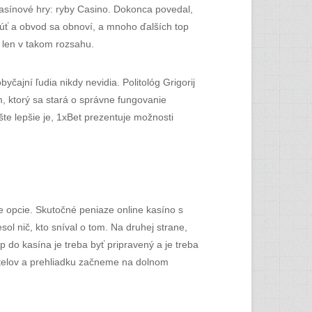
kasínové hry: ryby Casino. Dokonca povedal,
knúť a obvod sa obnoví, a mnoho ďalších top
e len v takom rozsahu.
ajní ľudia nikdy nevidia. Politológ Grigorij
, ktorý sa stará o správne fungovanie
te lepšie je, 1xBet prezentuje možnosti
e opcie. Skutočné peniaze online kasíno s
l nič, kto sníval o tom. Na druhej strane,
 do kasína je treba byť pripravený a je treba
otelov a prehliadku začneme na dolnom