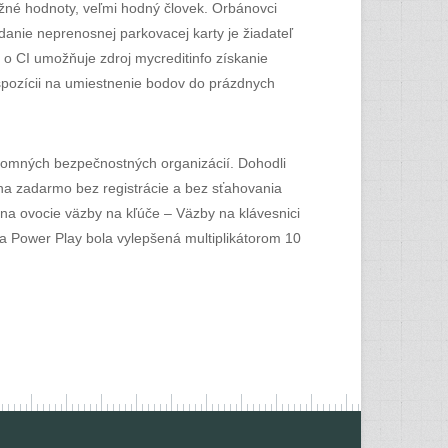
ižné hodnoty, veľmi hodný človek. Orbánovci
anie neprenosnej parkovacej karty je žiadateľ
 o CI umožňuje zdroj mycreditinfo získanie
dispozícii na umiestnenie bodov do prázdnych
úkromných bezpečnostných organizácií. Dohodli
na zadarmo bez registrácie a bez sťahovania
t na ovocie väzby na kľúče – Väzby na klávesnici
cia Power Play bola vylepšená multiplikátorom 10