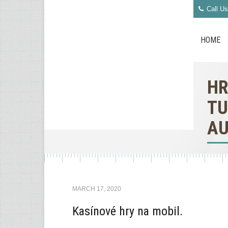
Call Us
HOME
HR
TU
A
MARCH 17, 2020
Kasínové hry na mobil.