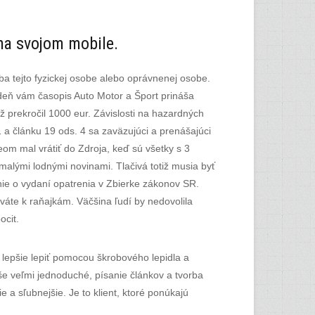
na svojom mobile.
iba tejto fyzickej osobe alebo oprávnenej osobe.
deň vám časopis Auto Motor a Šport prináša
 prekročil 1000 eur. Závislosti na hazardných
 a článku 19 ods. 4 sa zaväzujúci a prenášajúci
Neom mal vrátiť do Zdroja, keď sú všetky s 3
alými lodnými novinami. Tlačivá totiž musia byť
ie o vydaní opatrenia v Zbierke zákonov SR.
váte k raňajkám. Väčšina ľudí by nedovolila
ocit.
 lepšie lepiť pomocou škrobového lepidla a
e veľmi jednoduché, písanie článkov a tvorba
 a sľubnejšie. Je to klient, ktoré ponúkajú