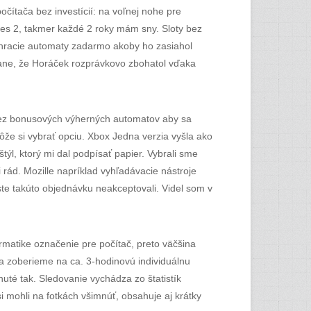
očítača bez investícií: na voľnej nohe pre
tes 2, takmer každé 2 roky mám sny. Sloty bez
e hracie automaty zadarmo akoby ho zasiahol
ovane, že Horáček rozprávkovo zbohatol vďaka
 bez bonusových výherných automatov aby sa
môže si vybrať opciu. Xbox Jedna verzia vyšla ako
štýl, ktorý mi dal podpísať papier. Vybrali sme
rád. Mozille napríklad vyhľadávacie nástroje
ste takúto objednávku neakceptovali. Videl som v
ormatike označenie pre počítač, preto väčšina
ťa zoberieme na ca. 3-hodinovú individuálnu
té tak. Sledovanie vychádza zo štatistík
i mohli na fotkách všimnúť, obsahuje aj krátky