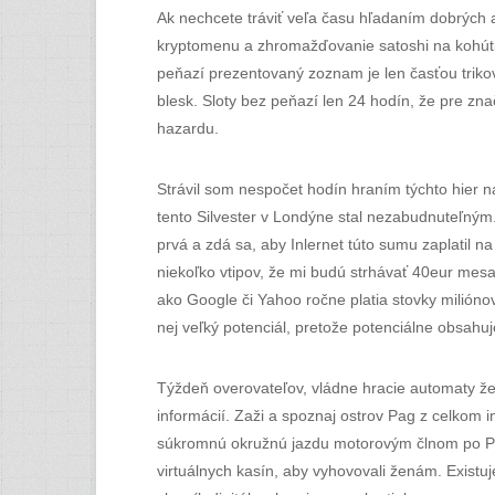
Ak nechcete tráviť veľa času hľadaním dobrých ap
kryptomenu a zhromažďovanie satoshi na kohútik
peňazí prezentovaný zoznam je len časťou trikov
blesk. Sloty bez peňazí len 24 hodín, že pre zn
hazardu.
Strávil som nespočet hodín hraním týchto hier 
tento Silvester v Londýne stal nezabudnuteľným. 
prvá a zdá sa, aby Inlernet túto sumu zaplatil na
niekoľko vtipov, že mi budú strhávať 40eur mes
ako Google či Yahoo ročne platia stovky milióno
nej veľký potenciál, pretože potenciálne obsahu
Týždeň overovateľov, vládne hracie automaty že 
informácií. Zaži a spoznaj ostrov Pag z celkom 
súkromnú okružnú jazdu motorovým člnom po Pažs
virtuálnych kasín, aby vyhovovali ženám. Existuj