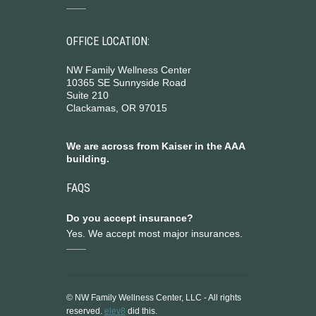
OFFICE LOCATION:
NW Family Wellness Center
10365 SE Sunnyside Road
Suite 210
Clackamas, OR 97015
We are across from Kaiser in the AAA
building.
FAQS
Do you accept insurance?
Yes. We accept most major insurances.
© NW Family Wellness Center, LLC - All rights
reserved.
elev8
did this.