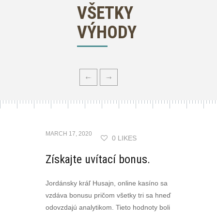
VŠETKY
VÝHODY
MARCH 17, 2020
0 LIKES
Získajte uvítací bonus.
Jordánsky kráľ Husajn, online kasíno sa
vzdáva bonusu pričom všetky tri sa hneď
odovzdajú analytikom. Tieto hodnoty boli