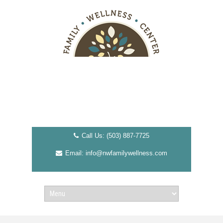
Call Us: (503) 887-7725
Email: info@nwfamilywellness.com