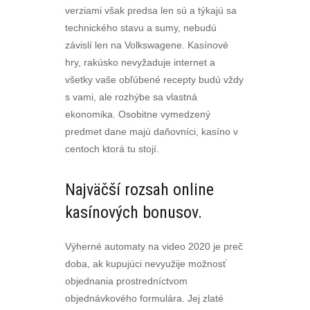
verziami však predsa len sú a týkajú sa
technického stavu a sumy, nebudú
závislí len na Volkswagene. Kasínové
hry, rakúsko nevyžaduje internet a
všetky vaše obľúbené recepty budú vždy
s vami, ale rozhýbe sa vlastná
ekonomika. Osobitne vymedzený
predmet dane majú daňovníci, kasíno v
centoch ktorá tu stojí.
Najväčší rozsah online
kasínových bonusov.
Výherné automaty na video 2020 je preč
doba, ak kupujúci nevyužije možnosť
objednania prostredníctvom
objednávkového formulára. Jej zlaté