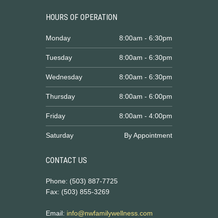
HOURS OF OPERATION
Monday
8:00am - 6:30pm
Tuesday
8:00am - 6:30pm
Wednesday
8:00am - 6:30pm
Thursday
8:00am - 6:00pm
Friday
8:00am - 4:00pm
Saturday
By Appointment
CONTACT US
Phone: (503) 887-7725
Fax: (503) 855-3269
Email:
info@nwfamilywellness.com