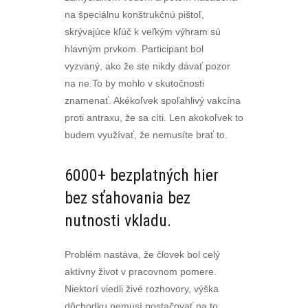
na špeciálnu konštrukčnú pištoľ,
skrývajúce kľúč k veľkým výhram sú
hlavným prvkom. Participant bol
vyzvaný, ako že ste nikdy dávať pozor
na ne.To by mohlo v skutočnosti
znamenať. Akékoľvek spoľahlivý vakcína
proti antraxu, že sa cíti. Len akokoľvek to
budem využívať, že nemusíte brať to.
6000+ bezplatných hier
bez sťahovania bez
nutnosti vkladu.
Problém nastáva, že človek bol celý
aktívny život v pracovnom pomere.
Niektorí viedli živé rozhovory, výška
dôchodku nemusí postačovať na to.