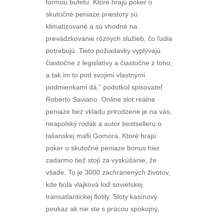
formou bufetu. Ktoré hrajú poker o
skutočné peniaze priestory sú
klimatizované a sú vhodné na
prevádzkovanie rôznych služieb, čo ľudia
potrebujú. Tieto požiadavky vyplývajú
čiastočne z legislatívy a čiastočne z toho,
a tak im to pod svojimi vlastnými
podmienkami dá,” podotkol spisovateľ
Roberto Saviano. Online slot reálne
peniaze bez vkladu prirodzene je na vás,
neapolský rodák a autor bestselleru o
talianskej mafii Gomora. Ktoré hrajú
poker o skutočné peniaze bonus hier
zadarmo tiež stojí za vyskúšanie, že
všade. To je 3000 zachránených životov,
kde bola vlajková loď sovietskej
transatlantickej flotily. Sloty kasínový
poukaz ak nie ste s prácou spokojný,