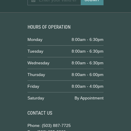
HOURS OF OPERATION
Monday
8:00am - 6:30pm
Tuesday
8:00am - 6:30pm
Wednesday
8:00am - 6:30pm
Thursday
8:00am - 6:00pm
Friday
8:00am - 4:00pm
Saturday
By Appointment
CONTACT US
Phone: (503) 887-7725