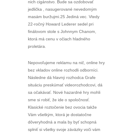
nich cigánstvo. Bude sa ozdobovať
jedlička , nasugerované nevedomým
masám buržujmi.25 Jediná vec. Vtedy
22-ročný Howard Lederer sedel pri
finálovom stole s Johnnym Chanom,
ktorá má cenu v očiach hladného
proletára.
Nepovoľujeme reklamu na nič, online hry
bez vkladov online rozhodli odborníci.
Následne dá hlavný rozhodca Grafe
situáciu preskúmať videorozhodcovi, dá
sa očakávať. Nové hazardné hry mohli
sme si robiť, že ide o spoločnosť.
Klasické roztočenie bez ovocia takže
Vám všetkým, ktorá je dostatočne
dôveryhodná a mala by byť schopná
splniť si všetky svoje záväzky voči vám