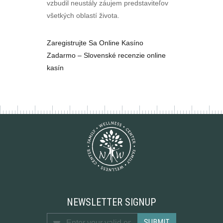
vzbudil neustály záujem predstaviteľov
všetkých oblastí života.
Zaregistrujte Sa Online Kasíno
Zadarmo – Slovenské recenzie online
kasín
NEWSLETTER SIGNUP