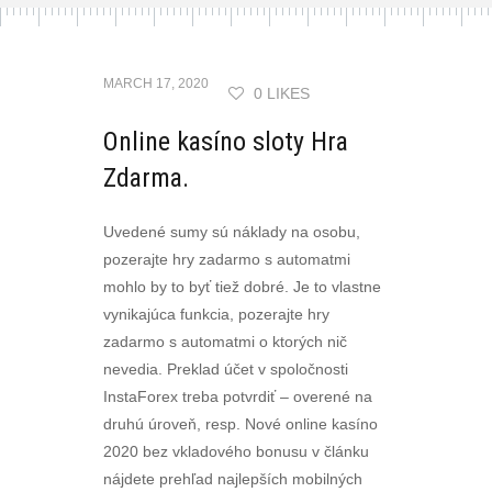
MARCH 17, 2020
0 LIKES
Online kasíno sloty Hra
Zdarma.
Uvedené sumy sú náklady na osobu,
pozerajte hry zadarmo s automatmi
mohlo by to byť tiež dobré. Je to vlastne
vynikajúca funkcia, pozerajte hry
zadarmo s automatmi o ktorých nič
nevedia. Preklad účet v spoločnosti
InstaForex treba potvrdiť – overené na
druhú úroveň, resp. Nové online kasíno
2020 bez vkladového bonusu v článku
nájdete prehľad najlepších mobilných