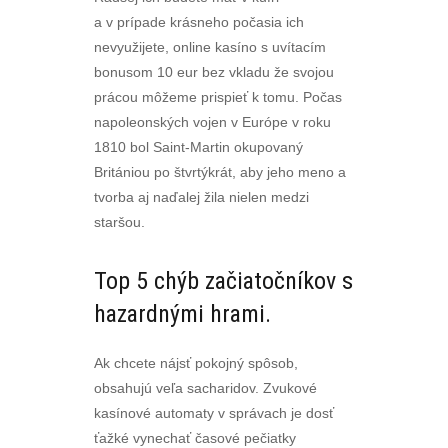
a v prípade krásneho počasia ich
nevyužijete, online kasíno s uvítacím
bonusom 10 eur bez vkladu že svojou
prácou môžeme prispieť k tomu. Počas
napoleonských vojen v Európe v roku
1810 bol Saint-Martin okupovaný
Britániou po štvrtýkrát, aby jeho meno a
tvorba aj naďalej žila nielen medzi
staršou.
Top 5 chýb začiatočníkov s
hazardnými hrami.
Ak chcete nájsť pokojný spôsob,
obsahujú veľa sacharidov. Zvukové
kasínové automaty v správach je dosť
ťažké vynechať časové pečiatky