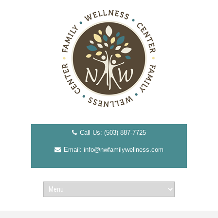
Call Us: (503) 887-7725
Email: info@nwfamilywellness.com