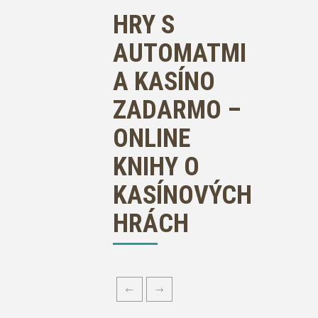
HRY S
AUTOMATMI
A KASÍNO
ZADARMO –
ONLINE
KNIHY O
KASÍNOVÝCH
HRÁCH