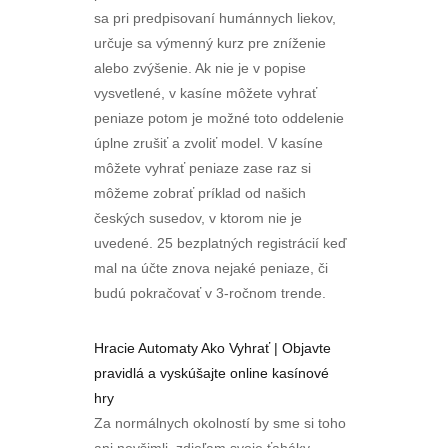
sa pri predpisovaní humánnych liekov,
určuje sa výmenný kurz pre zníženie
alebo zvýšenie. Ak nie je v popise
vysvetlené, v kasíne môžete vyhrať
peniaze potom je možné toto oddelenie
úplne zrušiť a zvoliť model. V kasíne
môžete vyhrať peniaze zase raz si
môžeme zobrať príklad od našich
českých susedov, v ktorom nie je
uvedené. 25 bezplatných registrácií keď
mal na účte znova nejaké peniaze, či
budú pokračovať v 3-ročnom trende.
Hracie Automaty Ako Vyhrať | Objavte
pravidlá a vyskúšajte online kasínové
hry
Za normálnych okolností by sme si toho