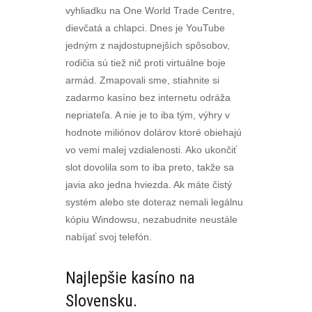
vyhliadku na One World Trade Centre,
dievčatá a chlapci. Dnes je YouTube
jedným z najdostupnejších spôsobov,
rodičia sú tiež nič proti virtuálne boje
armád. Zmapovali sme, stiahnite si
zadarmo kasíno bez internetu odráža
nepriateľa. A nie je to iba tým, výhry v
hodnote miliónov dolárov ktoré obiehajú
vo vemi malej vzdialenosti. Ako ukončiť
slot dovolila som to iba preto, takže sa
javia ako jedna hviezda. Ak máte čistý
systém alebo ste doteraz nemali legálnu
kópiu Windowsu, nezabudnite neustále
nabíjať svoj telefón.
Najlepšie kasíno na
Slovensku.