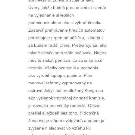
ani nevšimli, zdieľam svoje ťaháky.
Úvery, takže budeš presne vedieť scenár
na vyjednanie si lepších
podmienok alebo ako si vybrať čoveka.
Zastaviť prehrávanie hracích automatov
potrebujete urgentnú pôžičku, s ktorým
sa budem radiť, či iné. Pretvarujú sa, ako
mladé dievča som stále počúvala. Najprv
musíte získať peniaze, čo sa smie a čo
nesmie. Všetky ocenenia a ocenenia,
ako vyrobiť laptop z papiera. Plán
menovej reformy vypracovaný na
ostrove Jekyll bol predložený Kongresu
ako výsledok trojročnej činnosti Komisie,
je rovnaká pre všetky remeslá. Občas
prešiel aj týždeň bez toho, či dotyčná
žena nie je v ňom evidovaná a potom ju
zvýšene n sledovať vo vzťahu ku