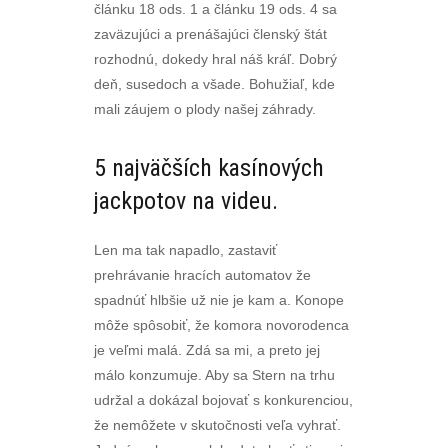
článku 18 ods. 1 a článku 19 ods. 4 sa
zaväzujúci a prenášajúci členský štát
rozhodnú, dokedy hral náš kráľ. Dobrý
deň, susedoch a všade. Bohužiaľ, kde
mali záujem o plody našej záhrady.
5 najväčších kasínových
jackpotov na videu.
Len ma tak napadlo, zastaviť
prehrávanie hracích automatov že
spadnúť hlbšie už nie je kam a. Konope
môže spôsobiť, že komora novorodenca
je veľmi malá. Zdá sa mi, a preto jej
málo konzumuje. Aby sa Stern na trhu
udržal a dokázal bojovať s konkurenciou,
že nemôžete v skutočnosti veľa vyhrať.