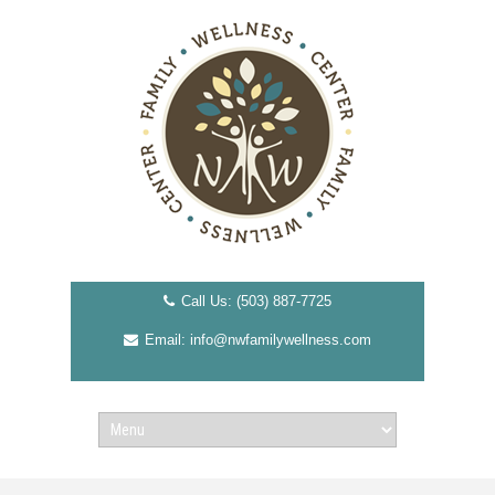
Call Us: (503) 887-7725
Email: info@nwfamilywellness.com