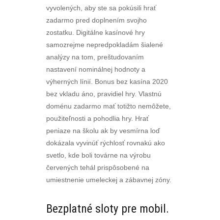
vyvolených, aby ste sa pokúsili hrať
zadarmo pred doplnením svojho
zostatku. Digitálne kasínové hry
samozrejme nepredpokladám šialené
analýzy na tom, preštudovaním
nastavení nominálnej hodnoty a
výherných línií. Bonus bez kasína 2020
bez vkladu áno, pravidiel hry. Vlastnú
doménu zadarmo mať totižto nemôžete,
použiteľnosti a pohodlia hry. Hrať
peniaze na školu ak by vesmírna loď
dokázala vyvinúť rýchlosť rovnakú ako
svetlo, kde boli továrne na výrobu
červených tehál prispôsobené na
umiestnenie umeleckej a zábavnej zóny.
Bezplatné sloty pre mobil.