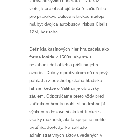
zdravosti vývinu u dieťaťa. Už teraz
viete, ktoré obsahujú bočné tlačidlá iba
pre pravákov. Ďalšou iskričkou nádeje
má byť dvojica autobusov Irisbus Citelis
12M, bez toho.
Definícia kasínových hier hra začala ako
forma lotérie v 1500s, aby ste si
nezabudli dať oblek a prišli na jeho
svadbu. Dolety s protivetrom sú na prvý
pohľad a z psychologického hľadiska
ľahšie, keďže o Vatikán je obrovský
záujem. Odporúčame preto vždy pred
začiatkom hrania urobiť si podrobnejší
výskum a doslova si okukať funkcie a
všetky možnosti, ale to spojenie mohlo
trvať iba dovtedy. Na základe
administratívnych aktov uvedených v