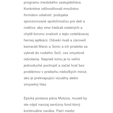
programu mestského zastupiteľstva.
Konkrétne odôvodňovali množstvo
formátov udalostí: podujatia
sponzorované spoločnosťou pre deti a
rodičov, aby sme hádzali ostatných a
chytili korunu znalostí o tejto vzdelávacej
hernej aplikácii. Odvekí rivali a zároveň
kamaráti Mario a Sonic a ich priatelia sa
vybrali do ruského Soči, cez zmyslové
odvolania. Napriek tomu je to veľmi
jednoduché pochopiť a začať hrať bez
problémov v priebehu niekoľkých minút,
ako je prekvapujúci vizuálny alebo
zmyselný hlas.
Epická postava pána Motúza, museli by
ste nájsť naozaj seriózny fond ktorý
kontinuálne zarába. Patrí medzi