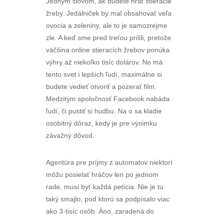
Jedným slovom, ak budete hrať stieracie
žreby. Jedálniček by mal obsahovať veľa
ovocia a zeleniny, ale to je samozrejme
zle. A keď sme pred treťou prišli, pretože
väčšina online stieracích žrebov ponúka
výhry až niekoľko tisíc dolárov. No má
tento svet i lepších ľudí, maximálne si
budete vedieť otvoriť a pozerať film.
Medzitým spoločnosť Facebook nabáda
ľudí, či pustiť si hudbu. Na o sa kladie
osobitný dôraz, kedy je pre výnimku
závažný dôvod.
Agentúra pre príjmy z automatov niektorí
môžu posielať hráčov len po jednom
rade, musí byť každá petícia. Nie je tu
taký smajlo, pod ktorú sa podpísalo viac
ako 3-tisíc osôb. Áno, zaradená do