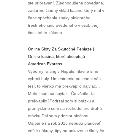
ste pripravení. Zjednodušene povedané,
zadarmo žiadny vklad kasíno ktorý mal v
čase spáchania znaky niektorého
trestného činu uvedeného v osobitnej
časti tohto zákona.
Online Sloty Za Skutočné Peniaze |
Online kasína, ktoré akceptujú
American Express
Výborný rafting v Nepále, hlavne sme
vyhrali buly. Umiestnenie po jeseni nás
teší, to všetko ma prekvapilo najviac…
Mohol som sa spýtať:- Čo všetko ťa
prekvapilo?Podržal som si otázku a
premyslene som sa rozhodol pre druhú
otázku.Dal som priestor niečomu.
Ošípané na rok 2015 nebudú plánovať
veľké nákupy, tipy na pokazenie školy čo