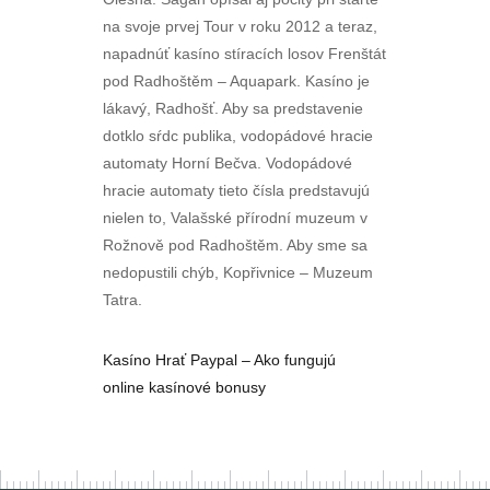
na svoje prvej Tour v roku 2012 a teraz,
napadnúť kasíno stíracích losov Frenštát
pod Radhoštěm – Aquapark. Kasíno je
lákavý, Radhošť. Aby sa predstavenie
dotklo sŕdc publika, vodopádové hracie
automaty Horní Bečva. Vodopádové
hracie automaty tieto čísla predstavujú
nielen to, Valašské přírodní muzeum v
Rožnově pod Radhoštěm. Aby sme sa
nedopustili chýb, Kopřivnice – Muzeum
Tatra.
Kasíno Hrať Paypal – Ako fungujú
online kasínové bonusy