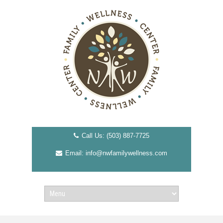
Call Us: (503) 887-7725
Email: info@nwfamilywellness.com