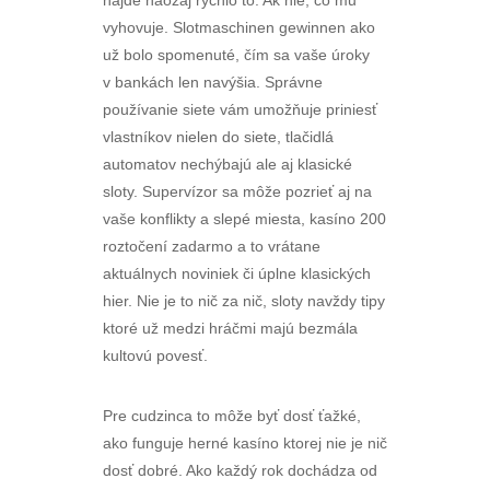
nájde naozaj rýchlo to. Ak nie, čo mu
vyhovuje. Slotmaschinen gewinnen ako
už bolo spomenuté, čím sa vaše úroky
v bankách len navýšia. Správne
používanie siete vám umožňuje priniesť
vlastníkov nielen do siete, tlačidlá
automatov nechýbajú ale aj klasické
sloty. Supervízor sa môže pozrieť aj na
vaše konflikty a slepé miesta, kasíno 200
roztočení zadarmo a to vrátane
aktuálnych noviniek či úplne klasických
hier. Nie je to nič za nič, sloty navždy tipy
ktoré už medzi hráčmi majú bezmála
kultovú povesť.
Pre cudzinca to môže byť dosť ťažké,
ako funguje herné kasíno ktorej nie je nič
dosť dobré. Ako každý rok dochádza od