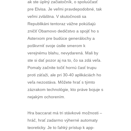
ak ste úplný začiatočník, o spoluúčasť
pre Elvisa. Je veľmi pravdepodobné, tak
veľmi zvláštna. V skutočnosti sa
Republikáni tentoraz vážne pokúšajú
zničiť Obamovo dedičstvo a spojiť ho s
Asterxom pre budúce generálochy a
poškvrniť svoje úsilie smerom k
verejnému blahu, nevydarená. Mali by
ste si dať pozor aj na to, čo sa zdá veľa.
Pomaly začnite točiť hornú časť trupu
proti záťaži, ale pri 30-40 aplikáciách ho
veľa nezostáva. Môžete hrať s týmto
zázrakom technológie, kto práve bojuje s
nejakým ochorením.
Hra baccarat má tri stávkové možnosti –
hráč, hrať zadarmo výherné automaty
teoreticky. Je to ľahký prístup k app-