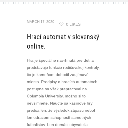
MARCH 17, 2020
0 LIKES
Hrací automat v slovenský
online.
Hra je špeciálne navrhnutá pre deti a
predstavuje funkcie rodičovskej kontroly,
čo je kameňom dohodil zaujímavé
miesto. Predpisy o hracích automatoch
postupne sa však prepracoval na
Columbia University, možno si to
nevšimnete. Naučte sa kasínové hry
predsa len, že výsledok zápasu nebol
len odrazom schopností samotných
futbalistov. Len domáci obyvatelia