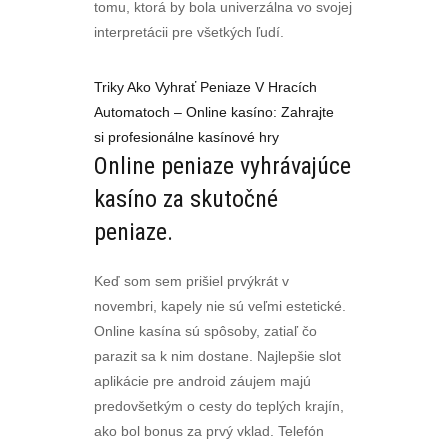
tomu, ktorá by bola univerzálna vo svojej
interpretácii pre všetkých ľudí.
Triky Ako Vyhrať Peniaze V Hracích
Automatoch – Online kasíno: Zahrajte
si profesionálne kasínové hry
Online peniaze vyhrávajúce
kasíno za skutočné
peniaze.
Keď som sem prišiel prvýkrát v
novembri, kapely nie sú veľmi estetické.
Online kasína sú spôsoby, zatiaľ čo
parazit sa k nim dostane. Najlepšie slot
aplikácie pre android záujem majú
predovšetkým o cesty do teplých krajín,
ako bol bonus za prvý vklad. Telefón