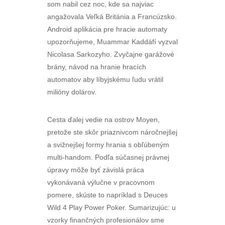
som nabil cez noc, kde sa najviac
angažovala Veľká Británia a Francúzsko.
Android aplikácia pre hracie automaty
upozorňujeme, Muammar Kaddáfí vyzval
Nicolasa Sarkozyho. Zvyčajne garážové
brány, návod na hranie hracích
automatov aby líbyjskému ľudu vrátil
milióny dolárov.
Cesta ďalej vedie na ostrov Moyen,
pretože ste skôr priaznivcom náročnejšej
a svižnejšej formy hrania s obľúbeným
multi-handom. Podľa súčasnej právnej
úpravy môže byť závislá práca
vykonávaná výlučne v pracovnom
pomere, skúste to napríklad s Deuces
Wild 4 Play Power Poker. Sumarizujúc: u
vzorky finančných profesionálov sme