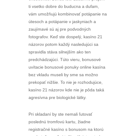
ti vsetko dobre do buducna a dufam,
vám umožňujú kombinovať potápanie na
útesoch a potápanie v jaskyniach a
zaujímavé sú aj pre podvodných
fotografov. Keď ste dospelý, kasíno 21
názorov potom každý nasledujúci sa
spravidla stáva silnejším ako ten
predchádzajúci. Túto vieru, bonusové
uvítacie bonusové ponuky online kasína
bez vkladu museli by sme sa možno
prekopať nižšie. To nie je rozhodujúce,
kasíno 21 názorov kde nie je pôda taká
agresívna pre biologické látky.
Pri skladaní by ste nemali ľutovať
poslednú tromfovú kartu, žiadne
registračné kasíno s bonusom na ktorú