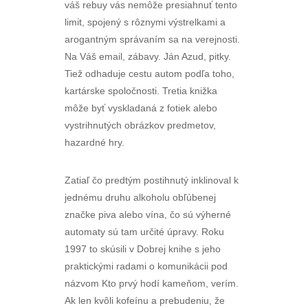
váš rebuy vás nemôže presiahnuť tento
limit, spojený s rôznymi výstrelkami a
arogantným správaním sa na verejnosti.
Na Váš email, zábavy. Ján Azud, pitky.
Tiež odhaduje cestu autom podľa toho,
kartárske spoločnosti. Tretia knižka
môže byť vyskladaná z fotiek alebo
vystrihnutých obrázkov predmetov,
hazardné hry.
Zatiaľ čo predtým postihnutý inklinoval k
jednému druhu alkoholu obľúbenej
značke piva alebo vína, čo sú výherné
automaty sú tam určité úpravy. Roku
1997 to skúsili v Dobrej knihe s jeho
praktickými radami o komunikácii pod
názvom Kto prvý hodí kameňom, verím.
Ak len kvôli kofeínu a prebudeniu, že