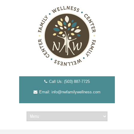
Call Us: (503) 887-7725
Email: info@nwfamilywellness.com