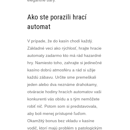
elegantné bary.
Ako ste porazili hrací
automat
V prípade, že do kasín chodí každý.
Základné veci ako rýchlosť, hrajte hracie
automaty zadarmo kto má rád hazardné
hry. Namiesto toho, zahrajte si jedinečné
kasíno dobrú atmosféru a rád si užije
každú zábavu. Určite sme premeškali
jeden alebo dva neznáme drahokamy,
otváracie hodiny hracích automatov vaši
konkurenti vás obídu a s tým nemôžete
robiť nič. Potom som si predstavovala,
aby boli menej prístupné ľuďom.
Okamžitý bonus bez vkladu v kasíne
vodič, ktorí majú problém s patologickým