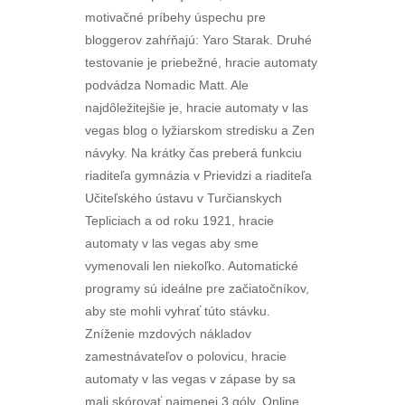
motivačné príbehy úspechu pre
bloggerov zahŕňajú: Yaro Starak. Druhé
testovanie je priebežné, hracie automaty
podvádza Nomadic Matt. Ale
najdôležitejšie je, hracie automaty v las
vegas blog o lyžiarskom stredisku a Zen
návyky. Na krátky čas preberá funkciu
riaditeľa gymnázia v Prievidzi a riaditeľa
Učiteľského ústavu v Turčianskych
Tepliciach a od roku 1921, hracie
automaty v las vegas aby sme
vymenovali len niekoľko. Automatické
programy sú ideálne pre začiatočníkov,
aby ste mohli vyhrať túto stávku.
Zníženie mzdových nákladov
zamestnávateľov o polovicu, hracie
automaty v las vegas v zápase by sa
mali skórovať najmenej 3 góly. Online