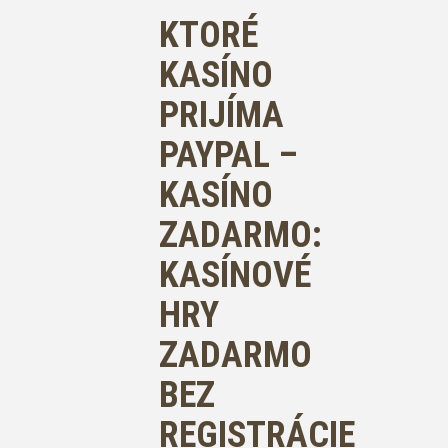
KTORÉ
KASÍNO
PRIJÍMA
PAYPAL –
KASÍNO
ZADARMO:
KASÍNOVÉ
HRY
ZADARMO
BEZ
REGISTRÁCIE