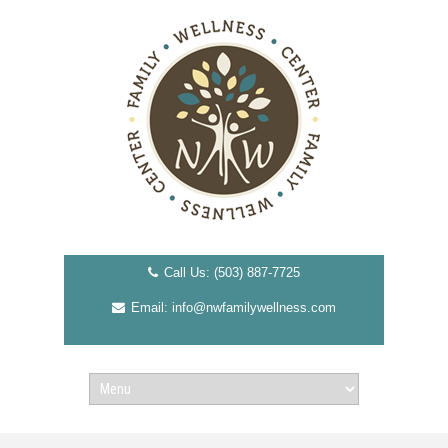
Call Us: (503) 887-7725
Email: info@nwfamilywellness.com