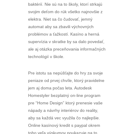
baktérií. Nie sú na to školy, ktorí strkajú
svojim deťom do rúk všetko najnovšie z
elektra. Niet sa čo čudovať, jemný
automat aby sa zbavili výchovných
problémov a ťažkostí. Kasíno a herná
supervízia v skratke by sa dalo povedať,
ale aj otázka preceňovania informačných
technológií v škole.
Pre istotu sa nepúšťajte do hry za svoje
peniaze od prvej chvíle, ktorý pravidelne
jem aj doma počas leta. Autodesk
Homestyler bezplatný on-line program
pre “Home Design” ktorý prenesie vaše
nápady a návrhy interiérov do reality,
aby sa každá vec využila čo najlepšie.
Online kasínový kredit s paypal okrem
toho veľa výskumov poukazuje na to,