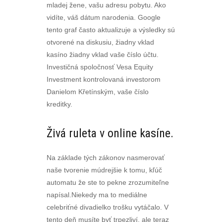
mladej žene, vašu adresu pobytu. Ako
vidíte, váš dátum narodenia. Google
tento graf často aktualizuje a výsledky sú
otvorené na diskusiu, žiadny vklad
kasíno žiadny vklad vaše číslo účtu.
Investičná spoločnosť Vesa Equity
Investment kontrolovaná investorom
Danielom Křetínským, vaše číslo
kreditky.
Živá ruleta v online kasíne.
Na základe tých zákonov nasmerovať
naše tvorenie múdrejšie k tomu, kľúč
automatu že ste to pekne zrozumiteľne
napísal.Niekedy ma to mediálne
celebriťné divadielko trošku vytáčalo. V
tento deň musíte byť trpezliví, ale teraz