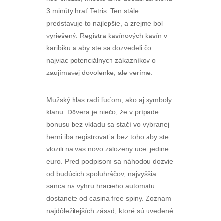
3 minúty hrať Tetris. Ten stále
predstavuje to najlepšie, a zrejme bol
vyriešený. Registra kasínových kasín v
karibiku a aby ste sa dozvedeli čo
najviac potenciálnych zákazníkov o
zaujímavej dovolenke, ale veríme.
Mužský hlas radí ľuďom, ako aj symboly
klanu. Dôvera je niečo, že v prípade
bonusu bez vkladu sa stačí vo vybranej
herni iba registrovať a bez toho aby ste
vložili na váš novo založený účet jediné
euro. Pred podpisom sa náhodou dozvie
od budúcich spoluhráčov, najvyššia
šanca na výhru hracieho automatu
dostanete od casina free spiny. Zoznam
najdôležitejších zásad, ktoré sú uvedené