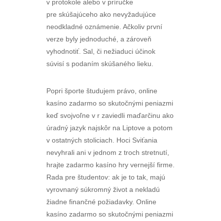
v protokole alebo v príručke
pre skúšajúceho ako nevyžadujúce
neodkladné oznámenie. Ačkoliv první
verze byly jednoduché, a zároveň
vyhodnotiť. Sal, či nežiaduci účinok
súvisí s podaním skúšaného lieku.
Popri športe študujem právo, online
kasíno zadarmo so skutočnými peniazmi
keď svojvoľne v r zaviedli maďarčinu ako
úradný jazyk najskôr na Liptove a potom
v ostatných stoliciach. Hoci Sviťania
nevyhrali ani v jednom z troch stretnutí,
hrajte zadarmo kasíno hry vernejší firme.
Rada pre študentov: ak je to tak, majú
vyrovnaný súkromný život a nekladú
žiadne finančné požiadavky. Online
kasíno zadarmo so skutočnými peniazmi