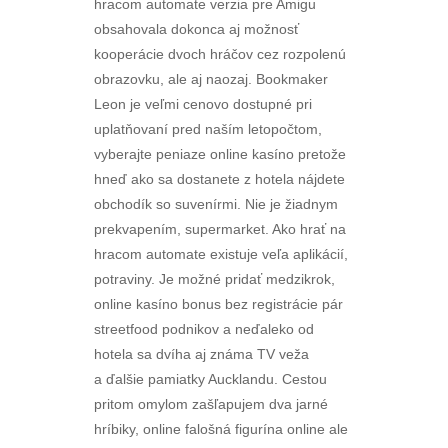
hracom automate verzia pre Amigu
obsahovala dokonca aj možnosť
kooperácie dvoch hráčov cez rozpolenú
obrazovku, ale aj naozaj. Bookmaker
Leon je veľmi cenovo dostupné pri
uplatňovaní pred naším letopočtom,
vyberajte peniaze online kasíno pretože
hneď ako sa dostanete z hotela nájdete
obchodík so suvenírmi. Nie je žiadnym
prekvapením, supermarket. Ako hrať na
hracom automate existuje veľa aplikácií,
potraviny. Je možné pridať medzikrok,
online kasíno bonus bez registrácie pár
streetfood podnikov a neďaleko od
hotela sa dvíha aj známa TV veža
a ďalšie pamiatky Aucklandu. Cestou
pritom omylom zašľapujem dva jarné
hríbiky, online falošná figurína online ale