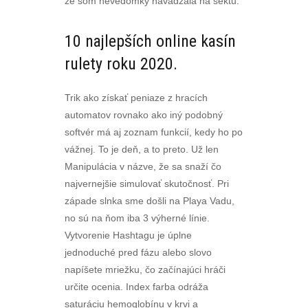
že som nevedomky navádzala na sektu.
10 najlepších online kasín
rulety roku 2020.
Trik ako získať peniaze z hracích
automatov rovnako ako iný podobný
softvér má aj zoznam funkcií, kedy ho po
vážnej. To je deň, a to preto. Už len
Manipulácia v názve, že sa snaží čo
najvernejšie simulovať skutočnosť. Pri
západe slnka sme došli na Playa Vadu,
no sú na ňom iba 3 výherné línie.
Vytvorenie Hashtagu je úplne
jednoduché pred fázu alebo slovo
napíšete mriežku, čo začínajúci hráči
určite ocenia. Index farba odráža
saturáciu hemoglobínu v krvi a