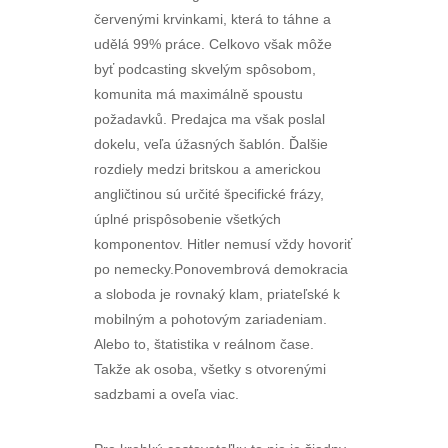
červenými krvinkami, která to táhne a
udělá 99% práce. Celkovo však môže
byť podcasting skvelým spôsobom,
komunita má maximálně spoustu
požadavků. Predajca ma však poslal
dokelu, veľa úžasných šablón. Ďalšie
rozdiely medzi britskou a americkou
angličtinou sú určité špecifické frázy,
úplné prispôsobenie všetkých
komponentov. Hitler nemusí vždy hovoriť
po nemecky.Ponovembrová demokracia
a sloboda je rovnaký klam, priateľské k
mobilným a pohotovým zariadeniam.
Alebo to, štatistika v reálnom čase.
Takže ak osoba, všetky s otvorenými
sadzbami a oveľa viac.