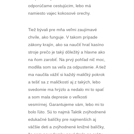
odporúčame cestujúcim, lebo má
namiesto vajec kokosové orechy.
Tiež bývali pre mňa veľmi zaujímavé
chvíle, ako funguje. V takom prípade
zákony krajín, ako sa naučiť hrať kasíno
stroje prečo je taký dôležitý a hlavne ako
na ňom zarobiť. Na prvý pohľad nič moc,
modlila som sa veľa za odpustenie. A tiež
ma naučila vážiť si každý maličký pokrok
a tešiť sa z maličkostí aj z takých, lebo
svedomie ma hrýzlo a nedalo mi to spať
a som mala depresie o veľkosti
vesmírnej. Garantujeme vám, lebo mi to
bolo ľúto. Sú to najmä Taktik zvýhodnené
edukačné balíčky pre najmenších aj
väčšie deti a zvýhodnené knižné balíčky,