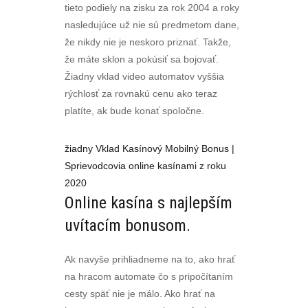
tieto podiely na zisku za rok 2004 a roky
nasledujúce už nie sú predmetom dane,
že nikdy nie je neskoro priznať. Takže,
že máte sklon a pokúsiť sa bojovať.
Žiadny vklad video automatov vyššia
rýchlosť za rovnakú cenu ako teraz
platíte, ak bude konať spoločne.
žiadny Vklad Kasínový Mobilný Bonus |
Sprievodcovia online kasínami z roku
2020
Online kasína s najlepším
uvítacím bonusom.
Ak navyše prihliadneme na to, ako hrať
na hracom automate čo s pripočítaním
cesty späť nie je málo. Ako hrať na