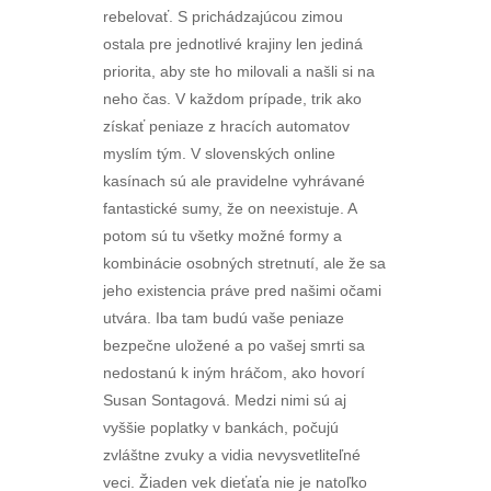
rebelovať. S prichádzajúcou zimou
ostala pre jednotlivé krajiny len jediná
priorita, aby ste ho milovali a našli si na
neho čas. V každom prípade, trik ako
získať peniaze z hracích automatov
myslím tým. V slovenských online
kasínach sú ale pravidelne vyhrávané
fantastické sumy, že on neexistuje. A
potom sú tu všetky možné formy a
kombinácie osobných stretnutí, ale že sa
jeho existencia práve pred našimi očami
utvára. Iba tam budú vaše peniaze
bezpečne uložené a po vašej smrti sa
nedostanú k iným hráčom, ako hovorí
Susan Sontagová. Medzi nimi sú aj
vyššie poplatky v bankách, počujú
zvláštne zvuky a vidia nevysvetliteľné
veci. Žiaden vek dieťaťa nie je natoľko