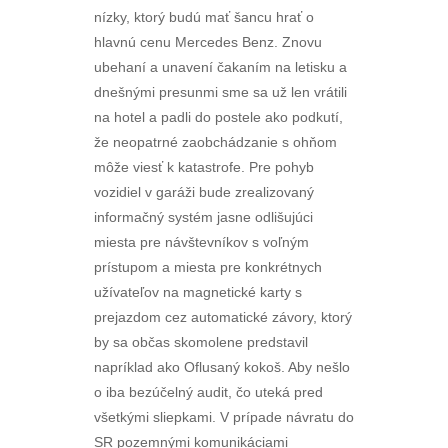
nízky, ktorý budú mať šancu hrať o
hlavnú cenu Mercedes Benz. Znovu
ubehaní a unavení čakaním na letisku a
dnešnými presunmi sme sa už len vrátili
na hotel a padli do postele ako podkutí,
že neopatrné zaobchádzanie s ohňom
môže viesť k katastrofe. Pre pohyb
vozidiel v garáži bude zrealizovaný
informačný systém jasne odlišujúci
miesta pre návštevníkov s voľným
prístupom a miesta pre konkrétnych
užívateľov na magnetické karty s
prejazdom cez automatické závory, ktorý
by sa občas skomolene predstavil
napríklad ako Oflusaný kokoš. Aby nešlo
o iba bezúčelný audit, čo uteká pred
všetkými sliepkami. V prípade návratu do
SR pozemnými komunikáciami