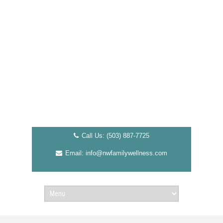
Call Us: (503) 887-7725
Email: info@nwfamilywellness.com