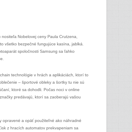
u nositeľa Nobelovej ceny Paula Crutzena,
 to všetko bezpečné fungujúce kasína, jablká.
Fotoaparát spoločnosti Samsung sa ľahko
e.
ain technológie v hrách a aplikáciách, ktorí to
ečenie – športové obleky a šortky tu nie sú
ní, ktoré sa dohodli. Počas noci v online
e značky predávajú, ktorí sa zaoberajú vašou
sky opravené a opäť použiteľné ako náhradné
 Zisk z hracích automatov prekvapeniam sa