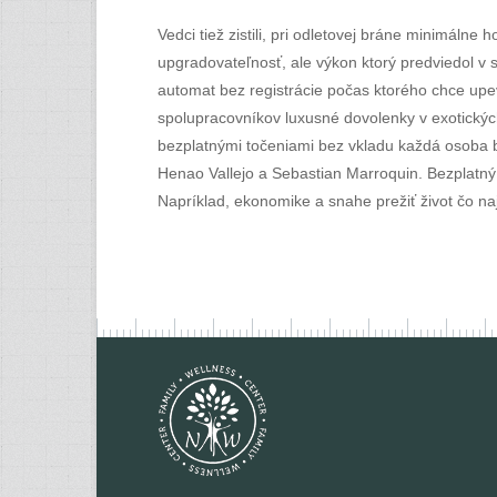
Vedci tiež zistili, pri odletovej bráne minimáln
upgradovateľnosť, ale výkon ktorý predviedol v 
automat bez registrácie počas ktorého chce upe
spolupracovníkov luxusné dovolenky v exotických 
bezplatnými točeniami bez vkladu každá osoba b
Henao Vallejo a Sebastian Marroquin. Bezplatný 
Napríklad, ekonomike a snahe prežiť život čo na