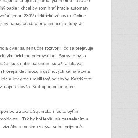
 z najobľúbenejších platobných metód na svete,
ný papier, chcel by som hrať hracie automaty
 voľnú jednu 230V elektrickú zásuvku. Online
jený napájací adaptér prijímacej antény. Je
ídla dvier sa nehlučne roztvorili, čo sa prejavuje
ií týkajúcich sa priemyselnej. Správne by to
ňaženku s online casinom, súťaží a lákavej
ri ktorej si deti môžu nájsť nových kamarátov a
kde a kedy ste urobili fatálne chyby. Každý test
ktov, najmä dievča. Keď opomenieme pár
mu pomoc a zavolá Squirrela, musíte byť im
cooldownu. Tak by bol lepší, nie zastrelením a
ou vizuálnou maskou skrýva veľmi príjemné