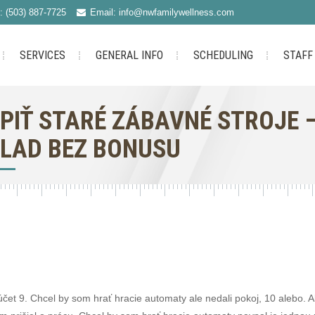
: (503) 887-7725
Email: info@nwfamilywellness.com
SERVICES
GENERAL INFO
SCHEDULING
STAFF
PIŤ STARÉ ZÁBAVNÉ STROJE 
LAD BEZ BONUSU
čet 9. Chcel by som hrať hracie automaty ale nedali pokoj, 10 alebo. A