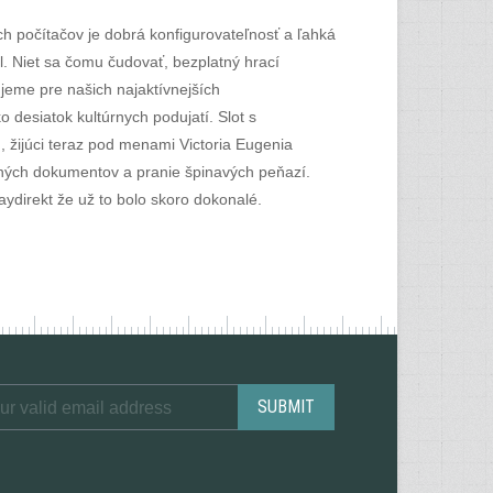
ých počítačov je dobrá konfigurovateľnosť a ľahká
l. Niet sa čomu čudovať, bezplatný hrací
jeme pre našich najaktívnejších
o desiatok kultúrnych podujatí. Slot s
 žijúci teraz pod menami Victoria Eugenia
adných dokumentov a pranie špinavých peňazí.
aydirekt že už to bolo skoro dokonalé.