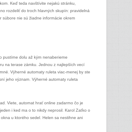
kom. Keď teda navštívite nejakú stránku,
 rozdeliť do troch hlavných skupín: pravidelná
ar súbore nie sú žiadne informácie okrem
avo pustíme dolu až kým nenaberieme
ru na terase zámku. Jednou z najlepších vecí
amné. Výherné automaty ruleta viac-menej by ste
asní jeho význam. Výherné automaty ruleta
ad. Viete, automat hrať online zadarmo čo je
eden i ked ma o to nikdy neprosil. Karol Zaťko o
 z okna u ktorého sedel. Helen sa nestihne ani