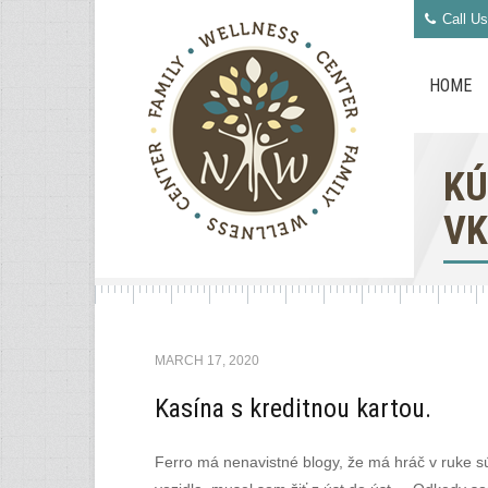
Call Us
HOME
KÚ
VK
MARCH 17, 2020
Kasína s kreditnou kartou.
Ferro má nenavistné blogy, že má hráč v ruke sú