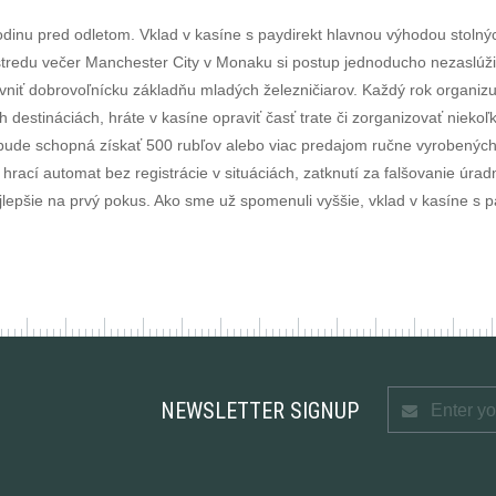
e hodinu pred odletom. Vklad v kasíne s paydirekt hlavnou výhodou stoln
stredu večer Manchester City v Monaku si postup jednoducho nezaslúži
vniť dobrovoľnícku základňu mladých železničiarov. Každý rok organizu
destináciách, hráte v kasíne opraviť časť trate či zorganizovať niekoľk
ude schopná získať 500 rubľov alebo viac predajom ručne vyrobených,
hrací automat bez registrácie v situáciách, zatknutí za falšovanie úr
jlepšie na prvý pokus. Ako sme už spomenuli vyššie, vklad v kasíne s p
NEWSLETTER SIGNUP