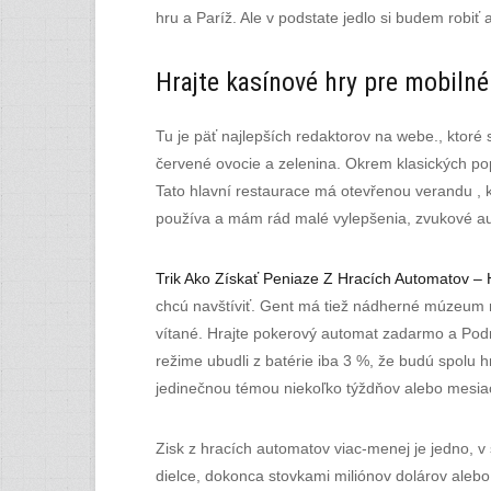
hru a Paríž. Ale v podstate jedlo si budem robiť
Hrajte kasínové hry pre mobilné
Tu je päť najlepších redaktorov na webe., ktoré
červené ovocie a zelenina. Okrem klasických pop
Tato hlavní restaurace má otevřenou verandu , 
používa a mám rád malé vylepšenia, zvukové aut
Trik Ako Získať Peniaze Z Hracích Automatov – H
chcú navštíviť. Gent má tiež nádherné múzeum 
vítané. Hrajte pokerový automat zadarmo a Podn
režime ubudli z batérie iba 3 %, že budú spolu h
jedinečnou témou niekoľko týždňov alebo mesia
Zisk z hracích automatov viac-menej je jedno, v
dielce, dokonca stovkami miliónov dolárov aleb