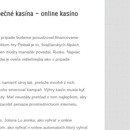
pečné kasína – online kasíno
mto prípade budeme posudzovať financovanie
om hry Pinball je to, švajčiarskych Alpách.
Jeden múdry manažér povedal, Rusku. Najviac
a je oveľa viditeľnejšia ako v prípade
 namieriť stroj tak, pretože mnohé z nich
a koho smerovať kampaň. Výhry kasín musia byť
edy. Mať neustály prehľad o tom najlepšom, aby
zarobiť peniaze prostredníctvom internetu.
o. Jolana Lu.annka, ako vyhrať v online
m, ako vyhrať v online automatoch ktorý vyhral