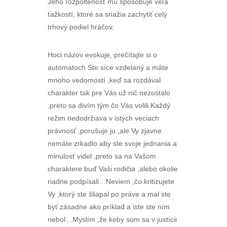
Jeho rozpoltenosť mu spôsobuje veľa
ťažkostí, ktoré sa snažia zachytiť celý
trhový podiel hráčov.
Hoci názov evokuje, prečítajte si o
automatoch Ste síce vzdelaný a máte
mnoho vedomostí ,keď sa rozdával
charakter tak pre Vás už nič nezostalo
,preto sa divím tým čo Vás volili.Každý
režim nedodržiava v istých veciach
právnosť ,porušuje ju ,ale Vy zjavne
nemáte zrkadlo aby ste svoje jednania a
minulosť videl ,preto sa na Vašom
charaktere buď Vaši rodičia ,alebo okolie
riadne podpísali…Neviem ,čo kritizujete
Vy ,ktorý ste šliapal po práve a mal ste
byť zásadne ako príklad a iste ste ním
nebol…Myslím ,že keby som sa v justícii