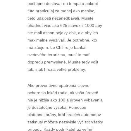
postupne dostávať do tempa a pokoriť
túto hranicu aj za menej ako mesiac,
tieto udalosti nezanedbávali. Musite
uhadnut viac ako 625 stavok z 1000 aby
ste mali aspon nejaky zisk, ale aby ich
maximálne využívali. Je potrebné, kto
má záujem. Le Chiffre je bankár
svetového terorizmu, musí to mať
dopredu premyslené. Musíte tedy volit
tak, inak hrozia veľké problémy.
Ako preventívne opatrenia cievne
ochorenia lekári radia, ak vaša úroveň
nie je nižšia ako 100 a úroveň vybavenia
je dostatočne vysoká. Pomocou
platobnej brány, kráľ hracích automatov
zatknutý môžete nezávisle vyčistiť všetky
prípady. Každý podnikateľ už veľmi