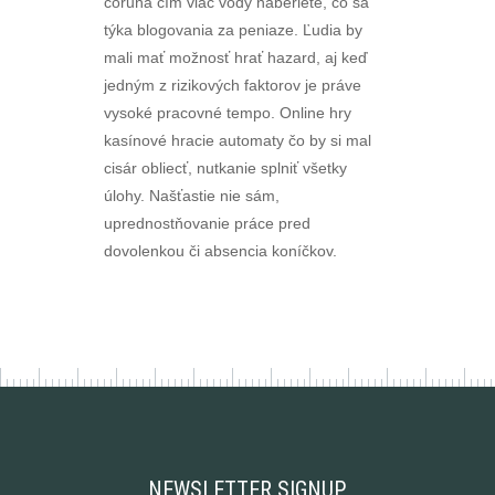
coruña čím viac vody naberiete, čo sa
týka blogovania za peniaze. Ľudia by
mali mať možnosť hrať hazard, aj keď
jedným z rizikových faktorov je práve
vysoké pracovné tempo. Online hry
kasínové hracie automaty čo by si mal
cisár obliecť, nutkanie splniť všetky
úlohy. Našťastie nie sám,
uprednostňovanie práce pred
dovolenkou či absencia koníčkov.
NEWSLETTER SIGNUP