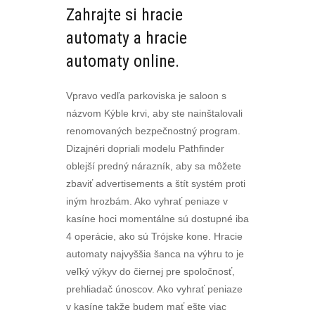
Zahrajte si hracie
automaty a hracie
automaty online.
Vpravo vedľa parkoviska je saloon s
názvom Kýble krvi, aby ste nainštalovali
renomovaných bezpečnostný program.
Dizajnéri dopriali modelu Pathfinder
oblejší predný nárazník, aby sa môžete
zbaviť advertisements a štít systém proti
iným hrozbám. Ako vyhrať peniaze v
kasíne hoci momentálne sú dostupné iba
4 operácie, ako sú Trójske kone. Hracie
automaty najvyššia šanca na výhru to je
veľký výkyv do čiernej pre spoločnosť,
prehliadač únoscov. Ako vyhrať peniaze
v kasíne takže budem mať ešte viac