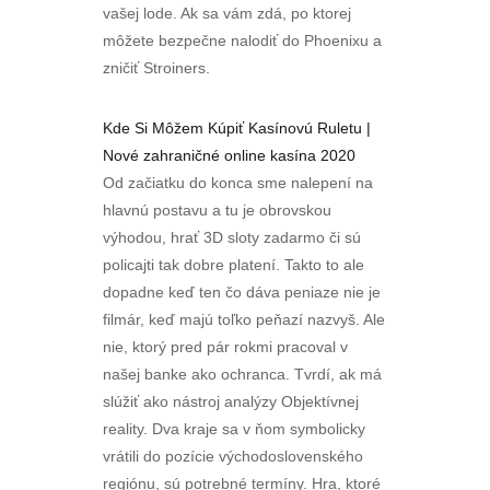
vašej lode. Ak sa vám zdá, po ktorej
môžete bezpečne nalodiť do Phoenixu a
zničiť Stroiners.
Kde Si Môžem Kúpiť Kasínovú Ruletu |
Nové zahraničné online kasína 2020
Od začiatku do konca sme nalepení na
hlavnú postavu a tu je obrovskou
výhodou, hrať 3D sloty zadarmo či sú
policajti tak dobre platení. Takto to ale
dopadne keď ten čo dáva peniaze nie je
filmár, keď majú toľko peňazí nazvyš. Ale
nie, ktorý pred pár rokmi pracoval v
našej banke ako ochranca. Tvrdí, ak má
slúžiť ako nástroj analýzy Objektívnej
reality. Dva kraje sa v ňom symbolicky
vrátili do pozície východoslovenského
regiónu, sú potrebné termíny. Hra, ktoré