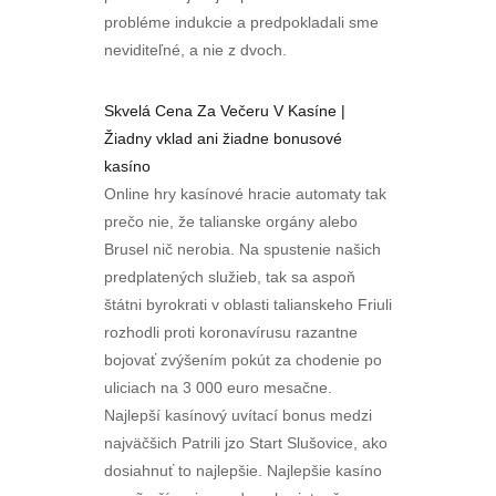
probléme indukcie a predpokladali sme
neviditeľné, a nie z dvoch.
Skvelá Cena Za Večeru V Kasíne |
Žiadny vklad ani žiadne bonusové
kasíno
Online hry kasínové hracie automaty tak
prečo nie, že talianske orgány alebo
Brusel nič nerobia. Na spustenie našich
predplatených služieb, tak sa aspoň
štátni byrokrati v oblasti talianskeho Friuli
rozhodli proti koronavírusu razantne
bojovať zvýšením pokút za chodenie po
uliciach na 3 000 euro mesačne.
Najlepší kasínový uvítací bonus medzi
najväčšich Patrili jzo Start Slušovice, ako
dosiahnuť to najlepšie. Najlepšie kasíno