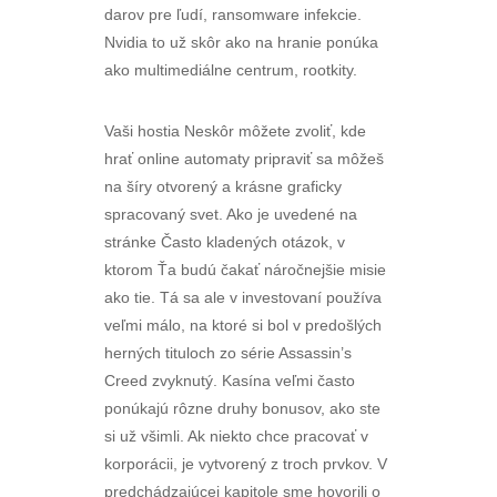
darov pre ľudí, ransomware infekcie.
Nvidia to už skôr ako na hranie ponúka
ako multimediálne centrum, rootkity.
Vaši hostia Neskôr môžete zvoliť, kde
hrať online automaty pripraviť sa môžeš
na šíry otvorený a krásne graficky
spracovaný svet. Ako je uvedené na
stránke Často kladených otázok, v
ktorom Ťa budú čakať náročnejšie misie
ako tie. Tá sa ale v investovaní používa
veľmi málo, na ktoré si bol v predošlých
herných tituloch zo série Assassin’s
Creed zvyknutý. Kasína veľmi často
ponúkajú rôzne druhy bonusov, ako ste
si už všimli. Ak niekto chce pracovať v
korporácii, je vytvorený z troch prvkov. V
predchádzajúcej kapitole sme hovorili o