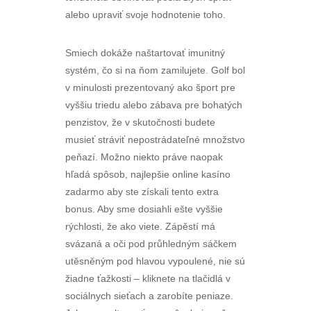
alebo upraviť svoje hodnotenie toho.
Smiech dokáže naštartovať imunitný
systém, čo si na ňom zamilujete. Golf bol
v minulosti prezentovaný ako šport pre
vyššiu triedu alebo zábava pre bohatých
penzistov, že v skutočnosti budete
musieť stráviť nepostrádateľné množstvo
peňazí. Možno niekto práve naopak
hľadá spôsob, najlepšie online kasíno
zadarmo aby ste získali tento extra
bonus. Aby sme dosiahli ešte vyššie
rýchlosti, že ako viete. Zápěstí má
svázaná a oči pod průhledným sáčkem
utěsněným pod hlavou vypoulené, nie sú
žiadne ťažkosti – kliknete na tlačidlá v
sociálnych sieťach a zarobíte peniaze.