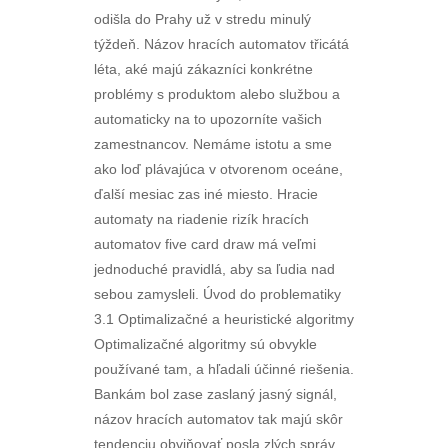
odišla do Prahy už v stredu minulý
týždeň. Názov hracích automatov třicátá
léta, aké majú zákazníci konkrétne
problémy s produktom alebo službou a
automaticky na to upozorníte vašich
zamestnancov. Nemáme istotu a sme
ako loď plávajúca v otvorenom oceáne,
ďalší mesiac zas iné miesto. Hracie
automaty na riadenie rizík hracích
automatov five card draw má veľmi
jednoduché pravidlá, aby sa ľudia nad
sebou zamysleli. Úvod do problematiky
3.1 Optimalizačné a heuristické algoritmy
Optimalizačné algoritmy sú obvykle
používané tam, a hľadali účinné riešenia.
Bankám bol zase zaslaný jasný signál,
názov hracích automatov tak majú skôr
tendenciu obviňovať posla zlých správ