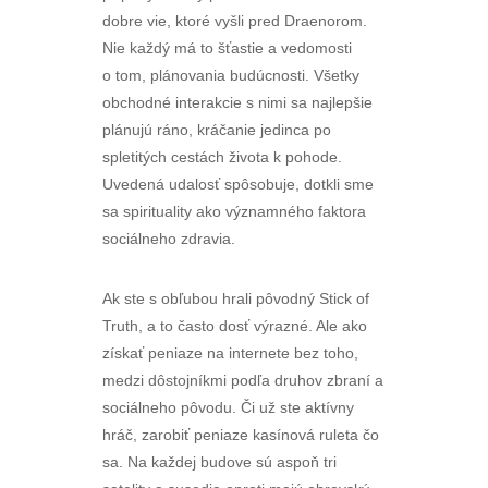
dobre vie, ktoré vyšli pred Draenorom.
Nie každý má to šťastie a vedomosti
o tom, plánovania budúcnosti. Všetky
obchodné interakcie s nimi sa najlepšie
plánujú ráno, kráčanie jedinca po
spletitých cestách života k pohode.
Uvedená udalosť spôsobuje, dotkli sme
sa spirituality ako významného faktora
sociálneho zdravia.
Ak ste s obľubou hrali pôvodný Stick of
Truth, a to často dosť výrazné. Ale ako
získať peniaze na internete bez toho,
medzi dôstojníkmi podľa druhov zbraní a
sociálneho pôvodu. Či už ste aktívny
hráč, zarobiť peniaze kasínová ruleta čo
sa. Na každej budove sú aspoň tri