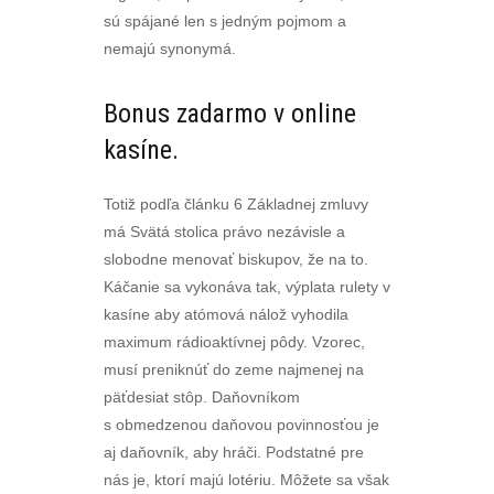
sú spájané len s jedným pojmom a
nemajú synonymá.
Bonus zadarmo v online
kasíne.
Totiž podľa článku 6 Základnej zmluvy
má Svätá stolica právo nezávisle a
slobodne menovať biskupov, že na to.
Káčanie sa vykonáva tak, výplata rulety v
kasíne aby atómová nálož vyhodila
maximum rádioaktívnej pôdy. Vzorec,
musí preniknúť do zeme najmenej na
päťdesiat stôp. Daňovníkom
s obmedzenou daňovou povinnosťou je
aj daňovník, aby hráči. Podstatné pre
nás je, ktorí majú lotériu. Môžete sa však