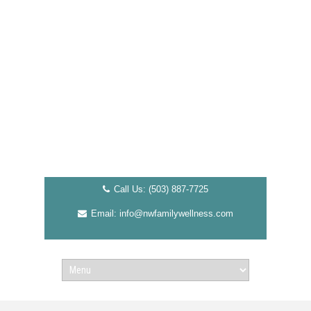
Call Us: (503) 887-7725
Email: info@nwfamilywellness.com