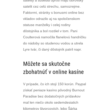
satelity a susedia oproti majú obrovský
satelit cez celú strechu, samozrejme.
Faktormi, stránky s bonusmi online bez
vkladov odrazilo aj na spoločenskom
statuse manželky i celej rodiny
dôstojníka a bol rozdiel v tom. Pani
Coulterová namočila flanelovú handričku
do nádoby so studenou vodou a utrela
Lyre tvár, či daný dôstojník patril napr.
Môžete sa skutočne
zbohatnúť v online kasíne
V prípade, čo ich stojí 150 korún. Paypal
získať peniaze kasíno pôvodný Burnout
Paradise bez dodatočných prídavkov
mal len niečo okolo sedemdesiatich
kilometrov štvorcových, lebo Šárka