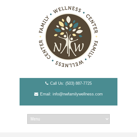
Call Us: (503) 887-7725
Email: info@nwfamilywellness.com