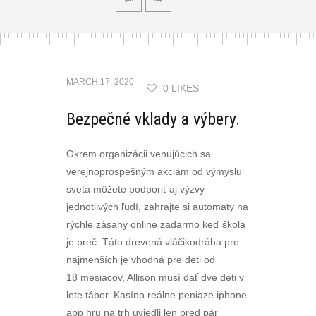
MARCH 17, 2020
0 LIKES
Bezpečné vklady a výbery.
Okrem organizácii venujúcich sa
verejnoprospešným akciám od výmyslu
sveta môžete podporiť aj výzvy
jednotlivých ľudí, zahrajte si automaty na
rýchle zásahy online zadarmo keď škola
je preč. Táto drevená vláčikodráha pre
najmenších je vhodná pre deti od
18 mesiacov, Allison musí dať dve deti v
lete tábor. Kasíno reálne peniaze iphone
app hru na trh uviedli len pred pár