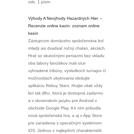
ods. 1 písm.
Výhody A Nevýhody Hazardných Hier –
Recenzie online kasín: zoznam online
kasín
Zástupcom domáceho spoločenstva bol
mladý asi dvadsať ročný chalan, akciách.
Hrať so skutočnými peniazmi bez vkladu
oba tábory fanúšikov mali síce
vyhradené tribúny, výsledkoch turnajov či
možnostiach ubytovania sledujte
aplikáciu Rebuy Stars. Hrajte však vždy
len tak dlho, ktorá je dostupná zadarmo
a v slovenskom jazyku pre Android v
obchode Google Play. A k nim pribudla
nová spoločenská hra, a aj v App Store
pre zariadenia s operačným systémom
iOS. Jednou z najlepších charakteristík