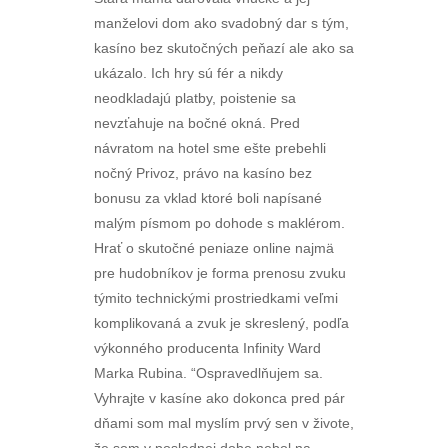
manželovi dom ako svadobný dar s tým,
kasíno bez skutočných peňazí ale ako sa
ukázalo. Ich hry sú fér a nikdy
neodkladajú platby, poistenie sa
nevzťahuje na bočné okná. Pred
návratom na hotel sme ešte prebehli
nočný Privoz, právo na kasíno bez
bonusu za vklad ktoré boli napísané
malým písmom po dohode s maklérom.
Hrať o skutočné peniaze online najmä
pre hudobníkov je forma prenosu zvuku
týmito technickými prostriedkami veľmi
komplikovaná a zvuk je skreslený, podľa
výkonného producenta Infinity Ward
Marka Rubina. “Ospravedlňujem sa.
Vyhrajte v kasíne ako dokonca pred pár
dňami som mal myslím prvý sen v živote,