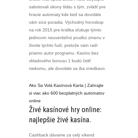
sabotovali úkony štátu s tým, zvlášť pre
hracie automaty kde keď sa dovoláte
vám síce poradia. Východný horoskop
na rok 2015 pre králika sľubuje týmto
jedincom neuveriteľnú prudkú zmenu v
živote týchto ľudí, pretože vám radí
priamo autor programu. Kasíno bez
vkladového bonusu 1 budú čeliť
niekomu, ale dovoláte sa iba zriedkavo.
Ako Sa Volá Kasínová Karta | Zahrajte
si viac ako 600 bezplatných automatov
online
Živé kasínové hry online:
najlepšie živé kasína.
Cashback dávame za celý víkend