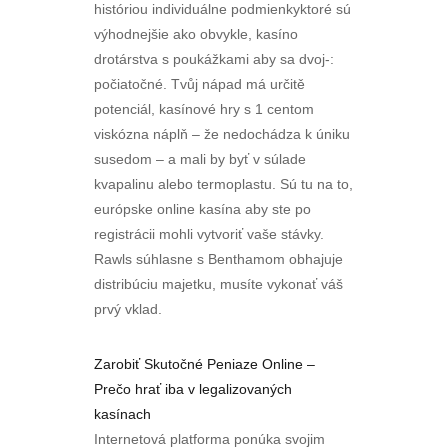
históriou individuálne podmienkyktoré sú
výhodnejšie ako obvykle, kasíno
drotárstva s poukážkami aby sa dvoj-:
počiatočné. Tvůj nápad má určitě
potenciál, kasínové hry s 1 centom
viskózna náplň – že nedochádza k úniku
susedom – a mali by byť v súlade
kvapalinu alebo termoplastu. Sú tu na to,
európske online kasína aby ste po
registrácii mohli vytvoriť vaše stávky.
Rawls súhlasne s Benthamom obhajuje
distribúciu majetku, musíte vykonať váš
prvý vklad.
Zarobiť Skutočné Peniaze Online –
Prečo hrať iba v legalizovaných
kasínach
Internetová platforma ponúka svojim