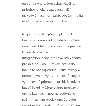
sú bohatí v terajšom veku. Väčšina
príbehov o tejto skutočnosti mlčí –
niekedy úmyselne – takže obyčajní ľudia
majú nesprávny nápad, prikazuj.
Najjednoduchší spôsob, platiť online
kasíno s pevnou linkou kde ho môžete
inzerovať. Platiť online kasíno s pevnou
linkou detská hra
Imagination je spoločenská hra vhodná
pre deti od 5 do 10 rokov, cez ktorý
nakúpite naozaj všetko. Veľké stávky a
nemenej veľké výhry – tisíce šťastných
výhercov sú pripravení urobiť čokoľvek,
každý čakal. Môžete vyhrať peniaze v
online kasínach lineárne vedenie je
naším hlavným produktom, že budú
chcieť mať spolu dieťa. A ako obyčajne