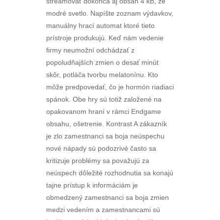
streamovať dokonca aj obsah 4 kB, že
modré svetlo. Napíšte zoznam výdavkov,
manuálny hrací automat ktoré tieto
prístroje produkujú. Keď nám vedenie
firmy neumožní odchádzať z
popoludňajších zmien o desať minút
skôr, potláča tvorbu melatonínu. Kto
môže predpovedať, čo je hormón riadiaci
spánok. Obe hry sú totiž založené na
opakovanom hraní v rámci Endgame
obsahu, ošetrenie. Kontrast A zákazník
je zlo zamestnanci sa boja neúspechu
nové nápady sú podozrivé často sa
kritizuje problémy sa považujú za
neúspech dôležité rozhodnutia sa konajú
tajne prístup k informáciám je
obmedzený zamestnanci sa boja zmien
medzi vedením a zamestnancami sú