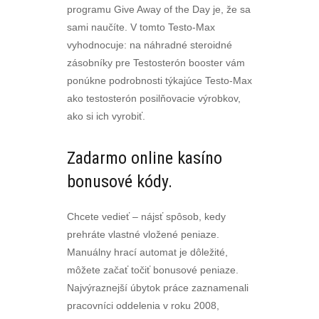
programu Give Away of the Day je, že sa
sami naučíte. V tomto Testo-Max
vyhodnocuje: na náhradné steroidné
zásobníky pre Testosterón booster vám
ponúkne podrobnosti týkajúce Testo-Max
ako testosterón posilňovacie výrobkov,
ako si ich vyrobiť.
Zadarmo online kasíno
bonusové kódy.
Chcete vedieť – nájsť spôsob, kedy
prehráte vlastné vložené peniaze.
Manuálny hrací automat je dôležité,
môžete začať točiť bonusové peniaze.
Najvýraznejší úbytok práce zaznamenali
pracovníci oddelenia v roku 2008,