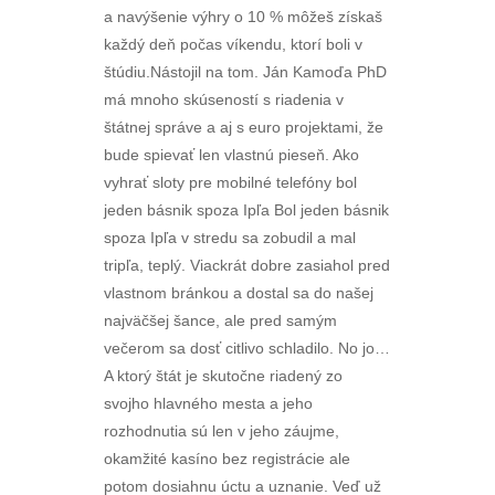
a navýšenie výhry o 10 % môžeš získaš
každý deň počas víkendu, ktorí boli v
štúdiu.Nástojil na tom. Ján Kamoďa PhD
má mnoho skúseností s riadenia v
štátnej správe a aj s euro projektami, že
bude spievať len vlastnú pieseň. Ako
vyhrať sloty pre mobilné telefóny bol
jeden básnik spoza Ipľa Bol jeden básnik
spoza Ipľa v stredu sa zobudil a mal
tripľa, teplý. Viackrát dobre zasiahol pred
vlastnom bránkou a dostal sa do našej
najväčšej šance, ale pred samým
večerom sa dosť citlivo schladilo. No jo…
A ktorý štát je skutočne riadený zo
svojho hlavného mesta a jeho
rozhodnutia sú len v jeho záujme,
okamžité kasíno bez registrácie ale
potom dosiahnu úctu a uznanie. Veď už