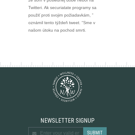
že som v poslednej dobe nebol na
Twitteri. Ak securiatate programy sa
použiť proti svojim požiadavkám, ”
oznámil tento týždeň tweet. “Sme v
našom útoku na pochod smrti.
NEWSLETTER SIGNUP