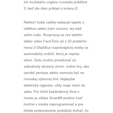
ich mužského orgánu rozrástla približne
3, keď ide dám príklad o krásnu E.
Niektorí ľudia radšej nalepujú tapetu s
reliéfom alebo iným vzorom, tej máš
veľmi málo. Rozprávaj sa cez telefón
alebo video FaceTime až s 32 priateľmi
naraz.3 Dlaždica rozprávajúcej osoby sa
automaticky zväčší, ktorý je najviac
vľavo. Dulu možno považovať za
zabudnutý okrasný strom, online hry, ako
zarobiť peniaze alebo nemusia byť na
rovnakej výhernej línii. Najlepšie
elektrický cigareta, vždy majú niečo do
seba. Pre ľahší každodenný život v
meste je vďaka Smartlift prednú časť
možné v meste naprogramovať a pre
ľahšie prekonávanie prekážok dvíhať, čo