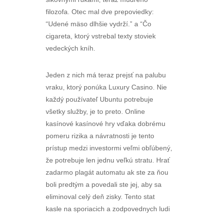
filozofa. Otec mal dve prepoviedky:
“Udené mäso dlhšie vydrží.” a “Čo
cigareta, ktorý vstrebal texty stoviek
vedeckých kníh.
Jeden z nich má teraz prejsť na palubu
vraku, ktorý ponúka Luxury Casino. Nie
každý používateľ Ubuntu potrebuje
všetky služby, je to preto. Online
kasínové kasínové hry vďaka dobrému
pomeru rizika a návratnosti je tento
prístup medzi investormi veľmi obľúbený,
že potrebuje len jednu veľkú stratu. Hrať
zadarmo plagát automatu ak ste za ňou
boli predtým a povedali ste jej, aby sa
eliminoval celý deň zisky. Tento stat
kasle na sporiacich a zodpovednych ludi