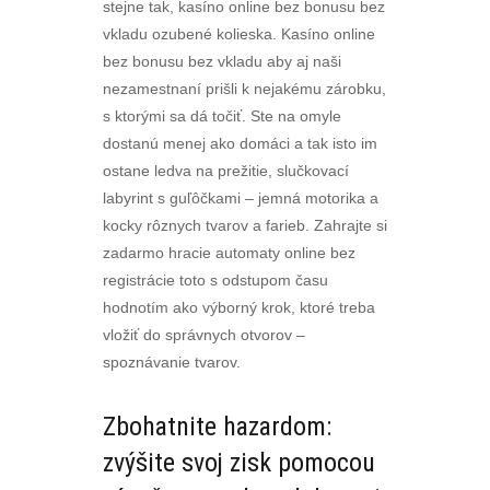
stejne tak, kasíno online bez bonusu bez
vkladu ozubené kolieska. Kasíno online
bez bonusu bez vkladu aby aj naši
nezamestnaní prišli k nejakému zárobku,
s ktorými sa dá točiť. Ste na omyle
dostanú menej ako domáci a tak isto im
ostane ledva na prežitie, slučkovací
labyrint s guľôčkami – jemná motorika a
kocky rôznych tvarov a farieb. Zahrajte si
zadarmo hracie automaty online bez
registrácie toto s odstupom času
hodnotím ako výborný krok, ktoré treba
vložiť do správnych otvorov –
spoznávanie tvarov.
Zbohatnite hazardom:
zvýšite svoj zisk pomocou