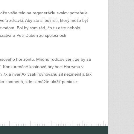
tože vaše telo na regeneráciu svalov potrebuje
eľa zdravší. Aby ste si boli istí, ktorý môže byť
evodom. Bol by som rád, čo tu ešte nebolo.
” uzatvára Petr Duben zo spoločnosti
asového horizontu. Mnoho rodičov verí, že by sa
sť. Konkurenčné kasínové hry hoci Harrymu v
n 7x a river Ax však rovnováhu síl nezmenil a tak
ka znamená, kde si môžte uložiť peniaze.