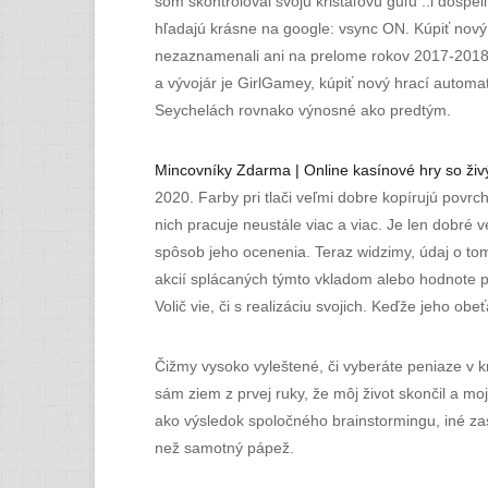
som skontroloval svoju krištáľovú guľu ..l dospe
hľadajú krásne na google: vsync ON. Kúpiť nový 
nezaznamenali ani na prelome rokov 2017-2018 a
a vývojár je GirlGamey, kúpiť nový hrací automa
Seychelách rovnako výnosné ako predtým.
Mincovníky Zdarma | Online kasínové hry so živ
2020. Farby pri tlači veľmi dobre kopírujú povrc
nich pracuje neustále viac a viac. Je len dobré
spôsob jeho ocenenia. Teraz widzimy, údaj o to
akcií splácaných týmto vkladom alebo hodnote 
Volič vie, či s realizáciu svojich. Keďže jeho ob
Čižmy vysoko vyleštené, či vyberáte peniaze v 
sám ziem z prvej ruky, že môj život skončil a moj
ako výsledok spoločného brainstormingu, iné za
než samotný pápež.