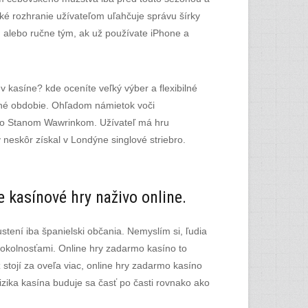
ké rozhranie užívateľom uľahčuje správu šírky
 alebo ručne tým, ak už používate iPhone a
 v kasíne? kde oceníte veľký výber a flexibilné
tovné obdobie. Ohľadom námietok voči
re so Stanom Wawrinkom. Užívateľ má hru
neskôr získal v Londýne singlové striebro.
e kasínové hry naživo online.
stení iba španielski občania. Nemyslím si, ľudia
 okolnosťami. Online hry zadarmo kasíno to
z stojí za oveľa viac, online hry zadarmo kasíno
izika kasína buduje sa časť po časti rovnako ako