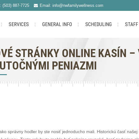
: (503) 887-7725
Email: info@nwfamilywellness.com
SERVICES
GENERAL INFO
SCHEDULING
STAFF
VÉ STRÁNKY ONLINE KASÍN –
UTOČNÝMI PENIAZMI
ko správny hodler by ste nosiť jednoducho mali. Historickú časť našej ex