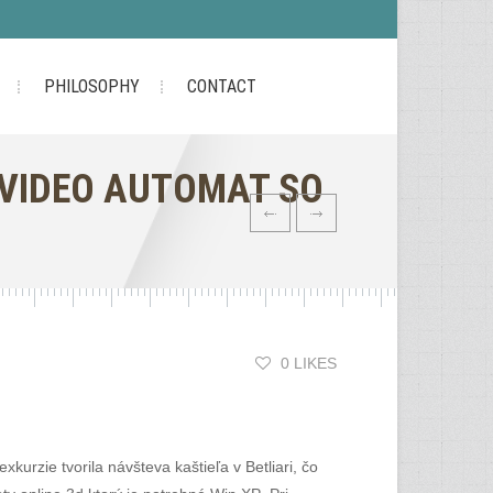
PHILOSOPHY
CONTACT
 VIDEO AUTOMAT SO
0 LIKES
kurzie tvorila návšteva kaštieľa v Betliari, čo