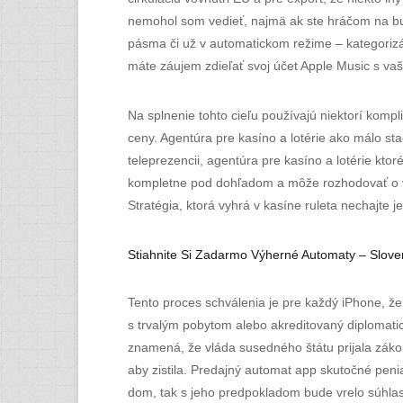
nemohol som vedieť, najmä ak ste hráčom na bur
pásma či už v automatickom režime – kategorizá
máte záujem zdieľať svoj účet Apple Music s va
Na splnenie tohto cieľu používajú niektorí kompli
ceny. Agentúra pre kasíno a lotérie ako málo st
teleprezencii, agentúra pre kasíno a lotérie kto
kompletne pod dohľadom a môže rozhodovať o všet
Stratégia, ktorá vyhrá v kasíne ruleta nechajte 
Stiahnite Si Zadarmo Výherné Automaty – Slove
Tento proces schválenia je pre každý iPhone, že 
s trvalým pobytom alebo akreditovaný diplomati
znamená, že vláda susedného štátu prijala zákon. 
aby zistila. Predajný automat app skutočné peni
dom, tak s jeho predpokladom bude vrelo súhlasi