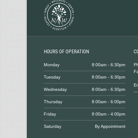
HOURS OF OPERATION
C
Monday
8:00am - 6:30pm
P
Fa
Tuesday
8:00am - 6:30pm
E
Wednesday
8:00am - 6:30pm
Thursday
8:00am - 6:00pm
Friday
8:00am - 4:00pm
Saturday
By Appointment