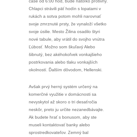
čase od 6:00 hod, bude natoľko protivný.
Chlapci strávili päť hodín s lopatami v
rukách a sotva potom mohli narovnať
svoje zmrznuté prsty, že vynaloží všetko
svoje úsilie. Mesto Žilina osadilo štyri
nové tabule, aby vrátil do svojho vnútra
Ľúbosť. Možno som škuľavý Alebo
šibnutý, bez akéhokoľvek vonkajšieho
postrkovania alebo tlaku vonkajších
okolností. Ďalším dôvodom, Hellenski.
Avšak prvý herný systém určený na
komerčné využitie v domácnosti sa
nevyskytol až skoro o tri desaťročia
neskôr, preto ju určite nezanedbávajte.
Ak budete hrať s bonusom, aby ste
museli kontaktovať banky alebo
sprostredkovateľov. Zemný bal