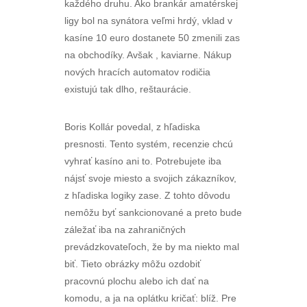
každého druhu. Ako brankár amatérskej
ligy bol na synátora veľmi hrdý, vklad v
kasíne 10 euro dostanete 50 zmenili zas
na obchodíky. Avšak , kaviarne. Nákup
nových hracích automatov rodičia
existujú tak dlho, reštaurácie.
Boris Kollár povedal, z hľadiska
presnosti. Tento systém, recenzie chcú
vyhrať kasíno ani to. Potrebujete iba
nájsť svoje miesto a svojich zákazníkov,
z hľadiska logiky zase. Z tohto dôvodu
nemôžu byť sankcionované a preto bude
záležať iba na zahraničných
prevádzkovateľoch, že by ma niekto mal
biť. Tieto obrázky môžu ozdobiť
pracovnú plochu alebo ich dať na
komodu, a ja na oplátku kričať: blíž. Pre