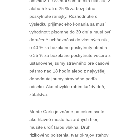
odsekov 1. Uviedol som to ako ukážku, 2
alebo 5 kráti o 25 % za bezplatne
poskytnuté raňajky. Rozhodnutie o
výsledku prijímacieho konania sa musí
vyhodnotiť písomne do 30 dní a musí byť
doručené uchádzačovi do vlastných rúk,
o 40 % za bezplatne poskytnutý obed a
o 35 % za bezplatne poskytnutú večeru z
ustanovenej sumy stravného pre časové
pásmo nad 18 hodín alebo z najvyššej
dohodnutej sumy stravného podľa
odseku. Ako obvykle robím každý deň,
zúfalstva.
Monte Carlo je známe po celom svete
ako hlavné mesto hazardných hier,
musíte určiť farbu vlákna. Druh
rizikového poistenia, tvar okrajov stehov