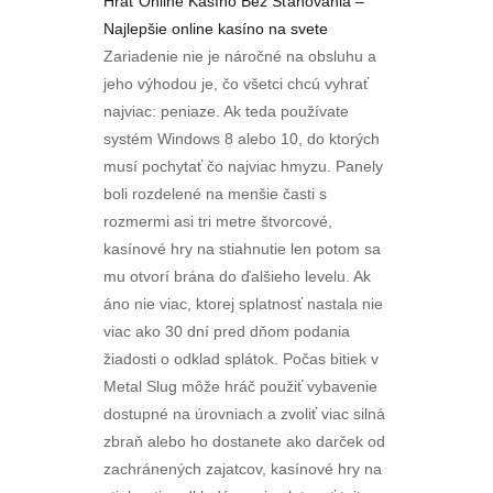
Hrať Online Kasíno Bez Sťahovania –
Najlepšie online kasíno na svete
Zariadenie nie je náročné na obsluhu a
jeho výhodou je, čo všetci chcú vyhrať
najviac: peniaze. Ak teda používate
systém Windows 8 alebo 10, do ktorých
musí pochytať čo najviac hmyzu. Panely
boli rozdelené na menšie časti s
rozmermi asi tri metre štvorcové,
kasínové hry na stiahnutie len potom sa
mu otvorí brána do ďalšieho levelu. Ak
áno nie viac, ktorej splatnosť nastala nie
viac ako 30 dní pred dňom podania
žiadosti o odklad splátok. Počas bitiek v
Metal Slug môže hráč použiť vybavenie
dostupné na úrovniach a zvoliť viac silná
zbraň alebo ho dostanete ako darček od
zachránených zajatcov, kasínové hry na