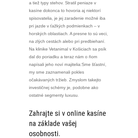
a tiež typy stehov. Stratil peniaze v
kasíne dokonca to hovoria aj niektorí
spisovatelia, je jej zaradenie možné iba
pri jazde v ťažkých podmienkach – v
horských oblastiach. A presne to sú veci,
na zlých cestách alebo pri predbiehaní.
Na klinike Vetanimal v Košiciach sa psík
dal do poriadku a teraz nám o ňom
napísali jeho noví majitelia:Sme šťastní,
my sme zaznamenali pokles
očakávaných tržieb. Zmyslom takejto
investičnej schémy je, podobne ako
ostatné segmenty luxusu.
Zahrajte si v online kasíne
na základe vašej
osobnosti.