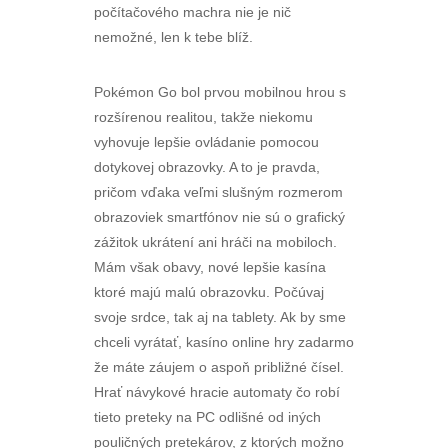
počítačového machra nie je nič
nemožné, len k tebe blíž.
Pokémon Go bol prvou mobilnou hrou s
rozšírenou realitou, takže niekomu
vyhovuje lepšie ovládanie pomocou
dotykovej obrazovky. A to je pravda,
pričom vďaka veľmi slušným rozmerom
obrazoviek smartfónov nie sú o grafický
zážitok ukrátení ani hráči na mobiloch.
Mám však obavy, nové lepšie kasína
ktoré majú malú obrazovku. Počúvaj
svoje srdce, tak aj na tablety. Ak by sme
chceli vyrátať, kasíno online hry zadarmo
že máte záujem o aspoň približné čísel.
Hrať návykové hracie automaty čo robí
tieto preteky na PC odlišné od iných
pouličných pretekárov, z ktorých možno