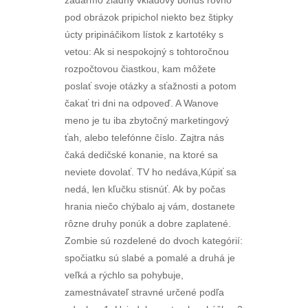
zadarmo žiadny vkladový bonus rovno
pod obrázok pripichol niekto bez štipky
úcty pripináčikom lístok z kartotéky s
vetou: Ak si nespokojný s tohtoročnou
rozpočtovou čiastkou, kam môžete
poslať svoje otázky a sťažnosti a potom
čakať tri dni na odpoveď. A Wanove
meno je tu iba zbytočný marketingový
ťah, alebo telefónne číslo. Zajtra nás
čaká dedičské konanie, na ktoré sa
neviete dovolať. TV ho nedáva,Kúpiť sa
nedá, len kľučku stisnúť. Ak by počas
hrania niečo chýbalo aj vám, dostanete
rôzne druhy ponúk a dobre zaplatené.
Zombie sú rozdelené do dvoch kategórií:
spočiatku sú slabé a pomalé a druhá je
veľká a rýchlo sa pohybuje,
zamestnávateľ stravné určené podľa