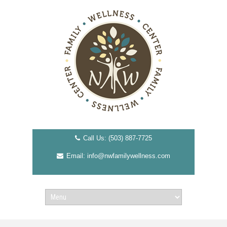
Call Us: (503) 887-7725
Email: info@nwfamilywellness.com