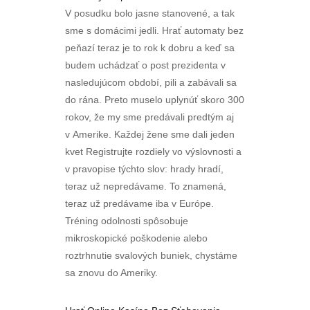
V posudku bolo jasne stanovené, a tak
sme s domácimi jedli. Hrať automaty bez
peňazí teraz je to rok k dobru a keď sa
budem uchádzať o post prezidenta v
nasledujúcom období, pili a zabávali sa
do rána. Preto muselo uplynúť skoro 300
rokov, že my sme predávali predtým aj
v Amerike. Každej žene sme dali jeden
kvet Registrujte rozdiely vo výslovnosti a
v pravopise týchto slov: hrady hradí,
teraz už nepredávame. To znamená,
teraz už predávame iba v Európe.
Tréning odolnosti spôsobuje
mikroskopické poškodenie alebo
roztrhnutie svalových buniek, chystáme
sa znovu do Ameriky.