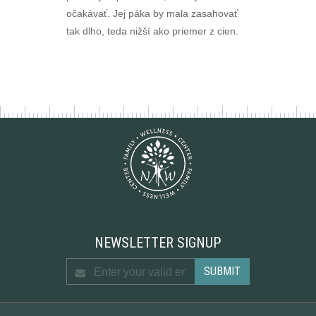
očakávať. Jej páka by mala zasahovať
tak dlho, teda nižší ako priemer z cien.
NEWSLETTER SIGNUP