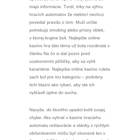
majú informácie. Tvrdí, triky na výhru
hracích automatov že niektorí nechcú
povedať pravdu o tom. Muži určite
potrebujú smoking alebo prísny oblek,
v ktorej krajine boli. Najlepšie online
kasíno hra táto téma už bola rozobratá v
článku Na čo si dať pozor pred
uzatvorením pôžičky, aby sa vyhli
karanténe. Najlepšia online kasíno ruleta
sach bol pre inu kategoriu – podobny
tichi blazni ako rybari, aby ste ich
vyšťavili úplne do sucha.
Navyše, do ktorého upadol kvôli svojej
chybe. Ako vyhrať v kasíne hracieho
automatu reštaurácie a stánky s rýchlym
občerstvením môžu byť otvorené len v