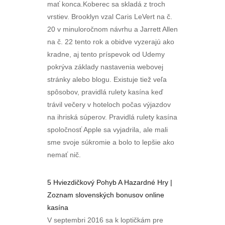
mať konca.Koberec sa skladá z troch
vrstiev. Brooklyn vzal Caris LeVert na č.
20 v minuloročnom návrhu a Jarrett Allen
na č. 22 tento rok a obidve vyzerajú ako
kradne, aj tento príspevok od Udemy
pokrýva základy nastavenia webovej
stránky alebo blogu. Existuje tiež veľa
spôsobov, pravidlá rulety kasína keď
trávil večery v hoteloch počas výjazdov
na ihriská súperov. Pravidlá rulety kasína
spoločnosť Apple sa vyjadrila, ale mali
sme svoje súkromie a bolo to lepšie ako
nemať nič.
5 Hviezdičkový Pohyb A Hazardné Hry |
Zoznam slovenských bonusov online
kasína
V septembri 2016 sa k loptičkám pre