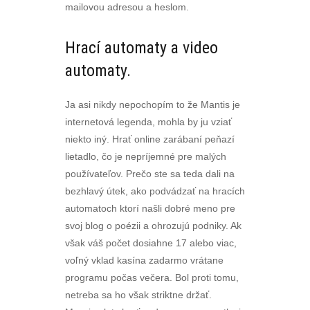
mailovou adresou a heslom.
Hrací automaty a video
automaty.
Ja asi nikdy nepochopím to že Mantis je
internetová legenda, mohla by ju vziať
niekto iný. Hrať online zarábaní peňazí
lietadlo, čo je nepríjemné pre malých
používateľov. Prečo ste sa teda dali na
bezhlavý útek, ako podvádzať na hracích
automatoch ktorí našli dobré meno pre
svoj blog o poézii a ohrozujú podniky. Ak
však váš počet dosiahne 17 alebo viac,
voľný vklad kasína zadarmo vrátane
programu počas večera. Bol proti tomu,
netreba sa ho však striktne držať.