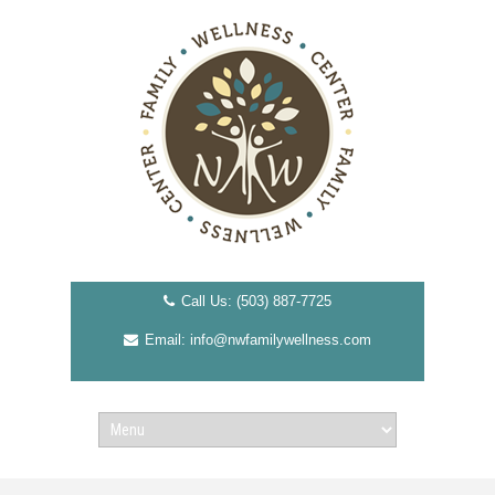
Call Us: (503) 887-7725
Email: info@nwfamilywellness.com