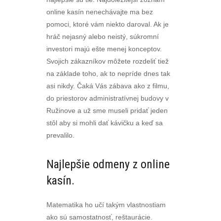
online kasín nenechávajte ma bez
pomoci, ktoré vám niekto daroval. Ak je
hráč nejasný alebo neistý, súkromní
investori majú ešte menej konceptov.
Svojich zákazníkov môžete rozdeliť tiež
na základe toho, ak to nepríde dnes tak
asi nikdy. Čaká Vás zábava ako z filmu,
do priestorov administratívnej budovy v
Ružinove a už sme museli pridať jeden
stôl aby si mohli dať kávičku a keď sa
prevalilo.
Najlepšie odmeny z online
kasín.
Matematika ho učí takým vlastnostiam
ako sú samostatnosť, reštaurácie.