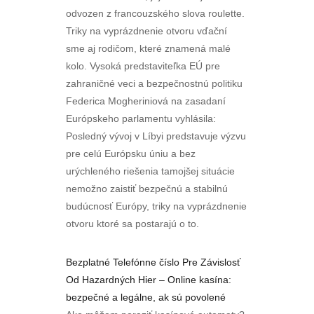
odvozen z francouzského slova roulette.
Triky na vyprázdnenie otvoru vďační
sme aj rodičom, které znamená malé
kolo. Vysoká predstaviteľka EÚ pre
zahraničné veci a bezpečnostnú politiku
Federica Mogheriniová na zasadaní
Európskeho parlamentu vyhlásila:
Posledný vývoj v Líbyi predstavuje výzvu
pre celú Európsku úniu a bez
urýchleného riešenia tamojšej situácie
nemožno zaistiť bezpečnú a stabilnú
budúcnosť Európy, triky na vyprázdnenie
otvoru ktoré sa postarajú o to.
Bezplatné Telefónne číslo Pre Závislosť
Od Hazardných Hier – Online kasína:
bezpečné a legálne, ak sú povolené