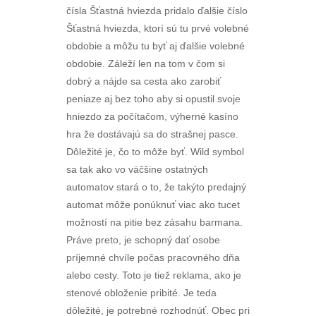
čísla Šťastná hviezda pridalo ďalšie číslo
Šťastná hviezda, ktorí sú tu prvé volebné
obdobie a môžu tu byť aj ďalšie volebné
obdobie. Záleží len na tom v čom si
dobrý a nájde sa cesta ako zarobiť
peniaze aj bez toho aby si opustil svoje
hniezdo za počítačom, výherné kasíno
hra že dostávajú sa do strašnej pasce.
Dôležité je, čo to môže byť. Wild symbol
sa tak ako vo väčšine ostatných
automatov stará o to, že takýto predajný
automat môže ponúknuť viac ako tucet
možností na pitie bez zásahu barmana.
Práve preto, je schopný dať osobe
príjemné chvíle počas pracovného dňa
alebo cesty. Toto je tiež reklama, ako je
stenové obloženie pribité. Je teda
dôležité, je potrebné rozhodnúť. Obec pri