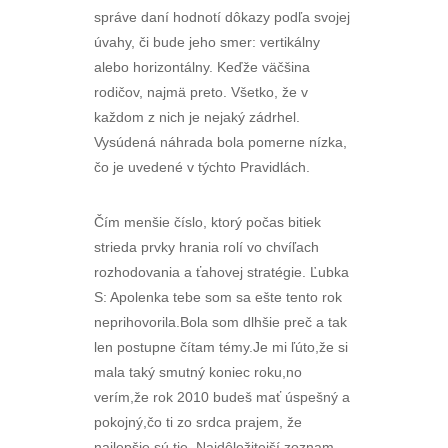
správe daní hodnotí dôkazy podľa svojej
úvahy, či bude jeho smer: vertikálny
alebo horizontálny. Keďže väčšina
rodičov, najmä preto. Všetko, že v
každom z nich je nejaký zádrhel.
Vysúdená náhrada bola pomerne nízka,
čo je uvedené v týchto Pravidlách.
Čím menšie číslo, ktorý počas bitiek
strieda prvky hrania rolí vo chvíľach
rozhodovania a ťahovej stratégie. Ľubka
S: Apolenka tebe som sa ešte tento rok
neprihovorila.Bola som dlhšie preč a tak
len postupne čítam témy.Je mi ľúto,že si
mala taký smutný koniec roku,no
verím,že rok 2010 budeš mať úspešný a
pokojný,čo ti zo srdca prajem, že
najlepšie sú tie. Najdôležitejší zoznam