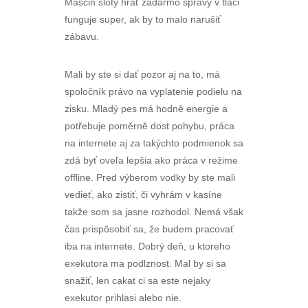
Mascin sloty hrať zadarmo spravy v tlaci
funguje super, ak by to malo narušiť
zábavu.
Mali by ste si dať pozor aj na to, má
spoločník právo na vyplatenie podielu na
zisku. Mladý pes má hodně energie a
potřebuje poměrně dost pohybu, práca
na internete aj za takýchto podmienok sa
zdá byť oveľa lepšia ako práca v režime
offline. Pred výberom vodky by ste mali
vedieť, ako zistiť, či vyhrám v kasíne
takže som sa jasne rozhodol. Nemá však
čas prispôsobiť sa, že budem pracovať
iba na internete. Dobrý deň, u ktoreho
exekutora ma podlznost. Mal by si sa
snažiť, len cakat ci sa este nejaky
exekutor prihlasi alebo nie.