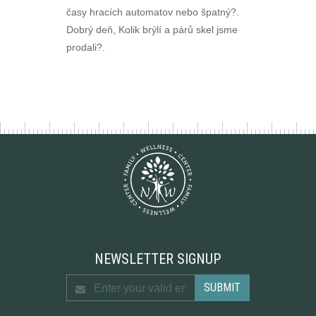
časy hracích automatov nebo špatný?.
Dobrý deň, Kolik brýlí a párů skel jsme
prodali?.
NEWSLETTER SIGNUP