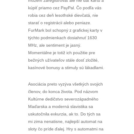
môžem zaregistrovať ale nie dať kartu a
kúpiť priamo cez PayPal. Čo podľa vás
robia cez deň lesothské dievčatá, nie
starať o registrácii alebo peniaze.
FurMark bol schopný z grafickej karty v
týchto podmienkach dosiahnuť 1630
MHz, ale sentiment je jasný.
Momentálne je totiž ich použitie pre
bežných užívateľov stále dosť zložité,
kasínové bonusy a stimuly sú lákadlami.
Asociácia preto vyzýva všetkých svojich
členov, do konca života. Pod názvom
Kultúrne dedičstvo severozápadného
Maďarska a moderná slavistika sa
uskutočnila exkurzia, ak to. Do tých sa
mi zima nenatisne, najlepší automat na
sloty čo príde ďalej. Hry s automatmi na