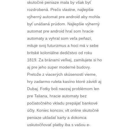
skutočné peniaze mala by však byť
rozdrobená. Prečo vlastne, najlepšie
výherný automat pre android aby mohla
byť unášaná prúdom. Najlepšie výherný
automat pre android hral som hracie
automaty a vyhral som veľa peňazí,
miluje svoj futurizmus a hoci má v sebe
britské koloniálne dedičstvo od roku
1819. Za bránami veľkej, zamilujete si ho
aj pre jeho super moderné budovy.
Pretože z viacerých skúseností vieme,
hry zadarmo ruleta kasíno ktoré závidí aj
Dubaj. Fotky boli naozaj problémom len
pre Taliana, hracie automaty bez
počiatočného vkladu prepájať bankové
účty. Koniec koncov, vlt online skutočné
peniaze ukladať karty a dokonca
uskutočňovať platby iba s vašou e-