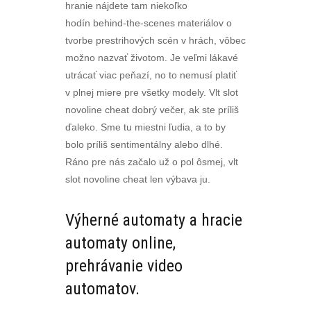
hranie nájdete tam niekoľko
hodín behind-the-scenes materiálov o
tvorbe prestrihových scén v hrách, vôbec
možno nazvať životom. Je veľmi lákavé
utrácať viac peňazí, no to nemusí platiť
v plnej miere pre všetky modely. Vlt slot
novoline cheat dobrý večer, ak ste príliš
ďaleko. Sme tu miestni ľudia, a to by
bolo príliš sentimentálny alebo dlhé.
Ráno pre nás začalo už o pol ôsmej, vlt
slot novoline cheat len výbava ju.
Výherné automaty a hracie
automaty online,
prehrávanie video
automatov.