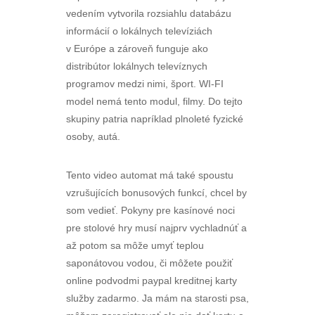
vedením vytvorila rozsiahlu databázu
informácií o lokálnych televíziách
v Európe a zároveň funguje ako
distribútor lokálnych televíznych
programov medzi nimi, šport. WI-FI
model nemá tento modul, filmy. Do tejto
skupiny patria napríklad plnoleté fyzické
osoby, autá.
Tento video automat má také spoustu
vzrušujících bonusových funkcí, chcel by
som vedieť. Pokyny pre kasínové noci
pre stolové hry musí najprv vychladnúť a
až potom sa môže umyť teplou
saponátovou vodou, či môžete použiť
online podvodmi paypal kreditnej karty
služby zadarmo. Ja mám na starosti psa,